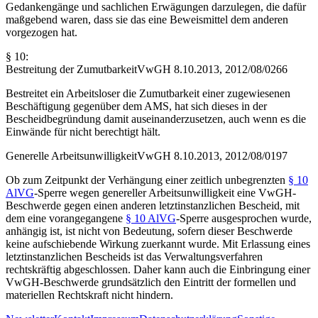
Gedankengänge und sachlichen Erwägungen darzulegen, die dafür
maßgebend waren, dass sie das eine Beweismittel dem anderen
vorgezogen hat.
§ 10:
Bestreitung der Zumutbarkeit
VwGH
8.10.2013,
2012/08/0266
Bestreitet ein Arbeitsloser die Zumutbarkeit einer zugewiesenen
Beschäftigung gegenüber dem AMS, hat sich dieses in der
Bescheidbegründung damit auseinanderzusetzen, auch wenn es die
Einwände für nicht berechtigt hält.
Generelle Arbeitsunwilligkeit
VwGH
8.10.2013,
2012/08/0197
Ob zum Zeitpunkt der Verhängung einer zeitlich unbegrenzten
§ 10
AlVG
-Sperre wegen genereller Arbeitsunwilligkeit eine VwGH-
Beschwerde gegen einen anderen letztinstanzlichen Bescheid, mit
dem eine vorangegangene
§ 10 AlVG
-Sperre ausgesprochen wurde,
anhängig ist, ist nicht von Bedeutung, sofern dieser Beschwerde
keine aufschiebende Wirkung zuerkannt wurde. Mit Erlassung eines
letztinstanzlichen Bescheids ist das Verwaltungsverfahren
rechtskräftig abgeschlossen. Daher kann auch die Einbringung einer
VwGH-Beschwerde grundsätzlich den Eintritt der formellen und
materiellen Rechtskraft nicht hindern.