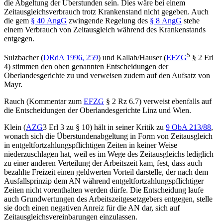
die Abgeltung der Überstunden sein. Dies wäre bei einem
Zeitausgleichsverbrauch trotz Krankenstand nicht gegeben. Auch
die gem
§ 40 AngG
zwingende Regelung des
§ 8 AngG
stehe
einem Verbrauch von Zeitausgleich während des Krankenstands
entgegen.
5
Sulzbacher
(
DRdA 1996, 259
) und
Kallab/Hauser
(
EFZG
§ 2 Erl
4) stimmen den oben genannten Entscheidungen der
Oberlandesgerichte zu und verweisen zudem auf den Aufsatz von
Mayr
.
Rauch
(
Kommentar zum
EFZG
§ 2 Rz 6.7) verweist ebenfalls auf
die Entscheidungen der Oberlandesgerichte Linz und Wien.
Klein
(
AZG
3 Erl 3
zu § 10) hält in seiner Kritik zu
9 ObA 213/88
,
wonach sich die Überstundenabgeltung in Form von Zeitausgleich
in entgeltfortzahlungspflichtigen Zeiten in keiner Weise
niederzuschlagen
hat, weil es im Wege des Zeitausgleichs lediglich
zu einer anderen Verteilung der Arbeitszeit kam, fest, dass auch
bezahlte Freizeit einen geldwerten Vorteil darstelle, der nach dem
Ausfallsprinzip dem AN während entgeltfortzahlungspflichtiger
Zeiten nicht vorenthalten werden dürfe. Die Entscheidung laufe
auch Grundwertungen des Arbeitszeitgesetzgebers entgegen, stelle
sie doch einen negativen Anreiz für die AN dar, sich auf
Zeitausgleichsvereinbarungen einzulassen.