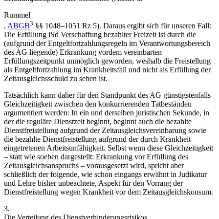
Rummel
3
,
ABGB
§§ 1048–1051 Rz 5). Daraus ergibt sich für unseren Fall:
Die Erfüllung iSd Verschaffung bezahlter Freizeit ist durch die
(aufgrund der Entgeltfortzahlungsregeln im Verantwortungsbereich
des AG liegende) Erkrankung
vor
dem vereinbarten
Erfüllungszeitpunkt unmöglich geworden, weshalb die Freistellung
als Entgeltfortzahlung im Krankheitsfall und nicht als Erfüllung der
Zeitausgleichsschuld zu sehen ist.
Tatsächlich kann daher für den Standpunkt des AG günstigstenfalls
Gleichzeitigkeit zwischen den konkurrierenden Tatbeständen
argumentiert werden: In ein und derselben juristischen Sekunde, in
der die reguläre Dienstzeit beginnt, beginnt auch die bezahlte
Dienstfreistellung aufgrund der Zeitausgleichsvereinbarung sowie
die bezahlte Dienstfreistellung aufgrund der durch Krankheit
eingetretenen Arbeitsunfähigkeit. Selbst wenn diese Gleichzeitigkeit
– statt wie soeben dargestellt: Erkrankung vor Erfüllung des
Zeitausgleichsanspruchs – vorausgesetzt wird, spricht aber
schließlich der folgende, wie schon eingangs erwähnt in Judikatur
und Lehre bisher unbeachtete, Aspekt für den Vorrang der
Dienstfreistellung wegen Krankheit vor dem Zeitausgleichskonsum.
3.
Die Verteilung des Dienstverhinderungsrisikos