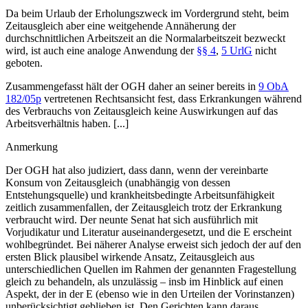
Da beim Urlaub der Erholungszweck im Vordergrund steht, beim
Zeitausgleich aber eine weitgehende Annäherung der
durchschnittlichen Arbeitszeit an die Normalarbeitszeit bezweckt
wird, ist auch eine analoge Anwendung der
§§ 4
,
5 UrlG
nicht
geboten.
Zusammengefasst hält der
OGH
daher an seiner bereits in
9 ObA
182/05p
vertretenen Rechtsansicht fest, dass Erkrankungen während
des Verbrauchs von Zeitausgleich keine Auswirkungen auf das
Arbeitsverhältnis haben. [...]
Anmerkung
Der OGH hat also judiziert, dass dann, wenn der vereinbarte
Konsum von Zeitausgleich (unabhängig von dessen
Entstehungsquelle) und krankheitsbedingte Arbeitsunfähigkeit
zeitlich zusammenfallen, der Zeitausgleich trotz der Erkrankung
verbraucht wird. Der neunte Senat hat sich ausführlich mit
Vorjudikatur und Literatur auseinandergesetzt, und die E erscheint
wohlbegründet. Bei näherer Analyse erweist sich jedoch der auf den
ersten Blick plausibel wirkende Ansatz, Zeitausgleich aus
unterschiedlichen Quellen im Rahmen der genannten Fragestellung
gleich zu behandeln, als unzulässig – insb im Hinblick auf einen
Aspekt, der in der E (ebenso wie in den Urteilen der Vorinstanzen)
unberücksichtigt geblieben ist. Den Gerichten kann daraus