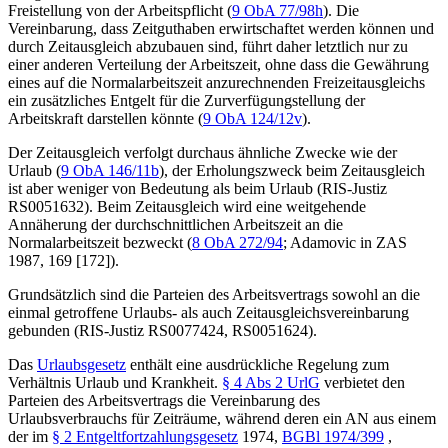
Freistellung von der Arbeitspflicht
(
9 ObA 77/98h
). Die
Vereinbarung, dass Zeitguthaben erwirtschaftet werden können und
durch Zeitausgleich abzubauen sind, führt daher letztlich nur zu
einer anderen Verteilung der Arbeitszeit, ohne dass die Gewährung
eines auf die Normalarbeitszeit anzurechnenden Freizeitausgleichs
ein zusätzliches Entgelt für die Zurverfügungstellung der
Arbeitskraft darstellen könnte (
9 ObA 124/12v
).
Der Zeitausgleich verfolgt durchaus ähnliche Zwecke wie der
Urlaub (
9 ObA 146/11b
), der Erholungszweck beim Zeitausgleich
ist aber weniger von Bedeutung als beim Urlaub (RIS-Justiz
RS0051632). Beim Zeitausgleich wird eine weitgehende
Annäherung der durchschnittlichen Arbeitszeit an die
Normalarbeitszeit bezweckt (
8 ObA 272/94
;
Adamovic
in
ZAS
1987, 169 [172]
).
Grundsätzlich sind die Parteien des Arbeitsvertrags sowohl an die
einmal getroffene Urlaubs- als auch Zeitausgleichsvereinbarung
gebunden (RIS-Justiz RS0077424, RS0051624).
Das
Urlaubsgesetz
enthält eine ausdrückliche Regelung zum
Verhältnis Urlaub und Krankheit.
§ 4 Abs 2 UrlG
verbietet den
Parteien des Arbeitsvertrags die Vereinbarung des
Urlaubsverbrauchs für Zeiträume, während deren ein AN aus einem
der im
§ 2 Entgeltfortzahlungsgesetz
1974,
BGBl 1974/399
,