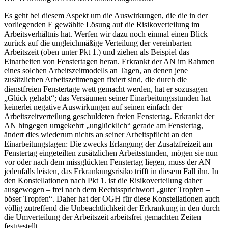
Es geht bei diesem Aspekt um die Auswirkungen, die die in der
vorliegenden E gewählte Lösung auf die Risikoverteilung im
Arbeitsverhältnis hat. Werfen wir dazu noch einmal einen Blick
zurück auf die ungleichmäßige Verteilung der vereinbarten
Arbeitszeit (oben unter Pkt 1.) und ziehen als Beispiel das
Einarbeiten von Fenstertagen heran. Erkrankt der AN im Rahmen
eines solchen Arbeitszeitmodells an Tagen, an denen jene
zusätzlichen Arbeitszeitmengen fixiert sind, die durch die
dienstfreien Fenstertage wett gemacht werden, hat er sozusagen
„Glück gehabt“; das Versäumen seiner Einarbeitungsstunden hat
keinerlei negative Auswirkungen auf seinen einfach der
Arbeitszeitverteilung geschuldeten freien Fenstertag. Erkrankt der
AN hingegen umgekehrt „unglücklich“ gerade am Fenstertag,
ändert dies wiederum nichts an seiner Arbeitspflicht an den
Einarbeitungstagen: Die zwecks Erlangung der Zusatzfreizeit am
Fenstertag eingeteilten zusätzlichen Arbeitsstunden, mögen sie nun
vor oder nach dem missglückten Fenstertag liegen, muss der AN
jedenfalls leisten, das Erkrankungsrisiko trifft in diesem Fall ihn. In
den Konstellationen nach Pkt 1. ist die Risikoverteilung daher
ausgewogen – frei nach dem Rechtssprichwort „guter Tropfen –
böser Tropfen“. Daher hat der OGH für diese Konstellationen auch
völlig zutreffend die Unbeachtlichkeit der Erkrankung in den durch
die Umverteilung der Arbeitszeit arbeitsfrei gemachten Zeiten
festgestellt.