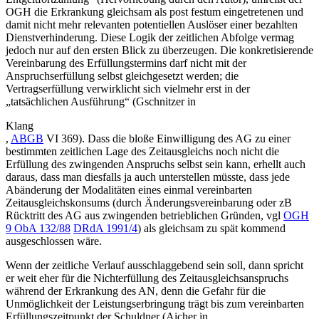
OGH die Erkrankung gleichsam als post festum eingetretenen und
damit nicht mehr relevanten potentiellen Auslöser einer bezahlten
Dienstverhinderung. Diese Logik der zeitlichen Abfolge vermag
jedoch nur auf den ersten Blick zu überzeugen. Die konkretisierende
Vereinbarung des Erfüllungstermins darf nicht mit der
Anspruchserfüllung selbst gleichgesetzt werden; die
Vertragserfüllung verwirklicht sich vielmehr erst in der
„tatsächlichen Ausführung“ (
Gschnitzer
in
Klang
,
ABGB
VI
369). Dass die bloße Einwilligung des AG zu einer
bestimmten zeitlichen Lage des Zeitausgleichs noch nicht die
Erfüllung des zwingenden Anspruchs selbst sein kann, erhellt auch
daraus, dass man diesfalls ja auch unterstellen müsste, dass jede
Abänderung der Modalitäten eines einmal vereinbarten
Zeitausgleichskonsums (durch Änderungsvereinbarung oder zB
Rücktritt des AG aus zwingenden betrieblichen Gründen, vgl
OGH
9 ObA 132/88
DRdA 1991/4
) als gleichsam zu spät kommend
ausgeschlossen wäre.
Wenn der zeitliche Verlauf ausschlaggebend sein soll, dann spricht
er weit eher für die
Nicht
erfüllung des Zeitausgleichsanspruchs
während der Erkrankung des AN, denn die Gefahr für die
Unmöglichkeit der Leistungserbringung trägt bis zum vereinbarten
Erfüllungszeitpunkt der Schuldner (
Aicher
in