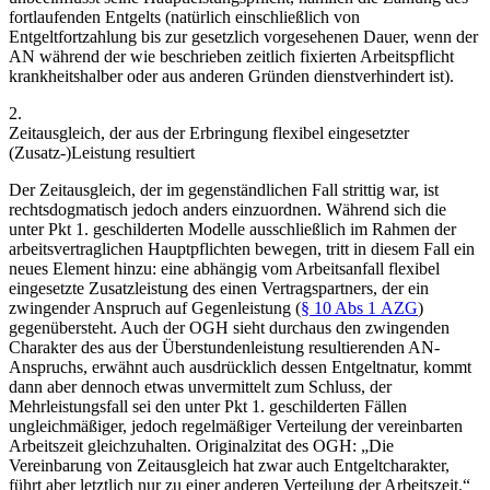
fortlaufenden Entgelts (natürlich einschließlich von
Entgeltfortzahlung bis zur gesetzlich vorgesehenen Dauer, wenn der
AN während der wie beschrieben zeitlich fixierten Arbeitspflicht
krankheitshalber oder aus anderen Gründen dienstverhindert ist).
2.
Zeitausgleich, der aus der Erbringung flexibel eingesetzter
(Zusatz-)Leistung resultiert
Der Zeitausgleich, der im gegenständlichen Fall strittig war, ist
rechtsdogmatisch jedoch anders einzuordnen. Während sich die
unter Pkt 1. geschilderten Modelle ausschließlich im Rahmen der
arbeitsvertraglichen Hauptpflichten bewegen, tritt in diesem Fall ein
neues Element hinzu: eine abhängig vom Arbeitsanfall flexibel
eingesetzte Zusatzleistung des einen Vertragspartners, der ein
zwingender Anspruch auf Gegenleistung (
§ 10 Abs 1 AZG
)
gegenübersteht. Auch der OGH sieht durchaus den zwingenden
Charakter des aus der Überstundenleistung resultierenden AN-
Anspruchs, erwähnt auch ausdrücklich dessen Entgeltnatur, kommt
dann aber dennoch etwas unvermittelt zum Schluss, der
Mehrleistungsfall sei den unter Pkt 1. geschilderten Fällen
ungleichmäßiger, jedoch regelmäßiger Verteilung der vereinbarten
Arbeitszeit gleichzuhalten. Originalzitat des OGH: „Die
Vereinbarung von Zeitausgleich hat zwar auch Entgeltcharakter,
führt aber letztlich nur zu einer anderen Verteilung der Arbeitszeit.“