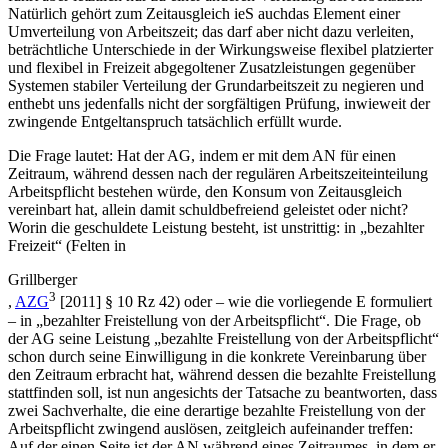
Natürlich gehört zum Zeitausgleich ieS
auch
das Element einer
Umverteilung von Arbeitszeit; das darf aber nicht dazu verleiten,
beträchtliche Unterschiede in der Wirkungsweise flexibel platzierter
und flexibel in Freizeit abgegoltener Zusatzleistungen gegenüber
Systemen stabiler Verteilung der Grundarbeitszeit zu negieren und
enthebt uns jedenfalls nicht der sorgfältigen Prüfung, inwieweit der
zwingende Entgeltanspruch tatsächlich erfüllt wurde.
Die Frage lautet: Hat der AG, indem er mit dem AN für einen
Zeitraum, während dessen nach der regulären Arbeitszeiteinteilung
Arbeitspflicht bestehen würde, den Konsum von Zeitausgleich
vereinbart hat, allein damit schuldbefreiend geleistet oder nicht?
Worin die geschuldete Leistung besteht, ist unstrittig: in „bezahlter
Freizeit“ (
Felten
in
Grillberger
3
,
AZG
[2011] § 10 Rz 42) oder – wie die vorliegende E formuliert
– in „bezahlter Freistellung von der Arbeitspflicht“. Die Frage, ob
der AG seine Leistung „bezahlte Freistellung von der Arbeitspflicht“
schon durch seine Einwilligung in die konkrete Vereinbarung über
den Zeitraum erbracht hat, während dessen die bezahlte Freistellung
stattfinden soll, ist nun angesichts der Tatsache zu beantworten, dass
zwei Sachverhalte
, die eine derartige bezahlte Freistellung von der
Arbeitspflicht zwingend auslösen,
zeitgleich aufeinander treffen
:
Auf der einen Seite ist der AN während eines Zeitraumes, in dem er