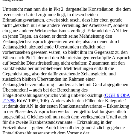
Untersucht man nun die in Pkt 2. dargestellte Konstellation, die dem
rezensierten Urteil zugrunde liegt, in diesen beiden
Erkrankungsvarianten, erweist sich rasch, dass hier eben gerade
nicht „letztlich nur eine andere Verteilung der Arbeitszeit“, sondern
ein ganz anderer Wirkmechanismus vorliegt. Erkrankt der AN hier
an jenen Tagen, an denen er durch seine Mehrleistung den
Zeitausgleichsanspruch generieren würde, also an denen durch
Zeitausgleich abzugeltende Überstunden möglich oder
vorherzusehen gewesen wären, so bleibt ihm im Gegensatz zu den
Fällen nach Pkt 1. der mit den Mehrleistungen verknüpfte Anspruch
auf bezahlte Dienstfreistellung nicht erhalten: Zusammen mit den
krankheitshalber unterbliebenen Mehrleistungen entfällt die
Gegenleistung, also der dafür zustehende Zeitausgleich, und
zusätzlich bleiben Überstunden im Rahmen einer
Zeitausgleichsvereinbarung – anders als bei mit Geld abgegoltenen
Überstunden! – auch bei der Berechnung des
Entgeltfortzahlungsanspruchs völlig unberücksichtigt (
OGH
9 ObA
213/88
RdW 1989, 106
). Anders als in den Fällen der Kategorie 1
ist damit der AN in der ersten Krankenstandsvariante – Erkrankung
in der Phase des Anspruchserwerbs – entgeltfortzahlungsrechtlich
ungeschützt. Gleiches soll nun nach dem vorliegenden Urteil auch
für die zweite Krankenstandsvariante – Erkrankung in der
Freizeitphase – gelten: Auch hier soll der grundsätzlich gegebene
Entgeltfortzahlungsanspruch dem Vorrang der