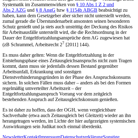
Systematik im Zusammenwirken von
§ 10 Abs 1 Z 2 und
Abs 2 AZG
und
§ 8 AngG
bzw
§ 1154b ABGB
beabsichtigt zu
haben, kann dem Gesetzgeber aber sicher nicht unterstellt werden,
zumal gerade die Überstundenarbeit ansonsten seinen besonderen
Schutz genießt und ja stets auch unstrittig der Deckung des Risikos
für Arbeitsausfälle unterstellt wird, die die Rechtsordnung in der
Dauer der Entgeltfortzahlungsansprüche dem AG zugewiesen hat
7
(zB
Schrammel
,
Arbeitsrecht 2
[2011] 144).
Es muss daher gelten: Wenn die Entgeltfortzahlung in der
Entstehungsphase eines Zeitausgleichsanspruchs nicht zum Tragen
kommt, dann muss sie jedenfalls dessen Bestand gegenüber
Arbeitsunfall, Erkrankung und sonstigen
Dienstverhinderungsgründen in der Phase des Anspruchskonsums
sichern. In solchen Fällen muss daher – anders als bei den Formen
regelmäßig umverteilter Arbeitszeit – der
Entgeltfortzahlungsanspruch Vorrang vor dem zeitgleich
bestehenden Anspruch auf Zeitausgleichskonsum genießen.
Es ist daher zu hoffen, dass der OGH, wenn vergleichbare
Sachverhalte (etwa auch Zeitausgleich bei Gleitzeit) wieder an ihn
herangetragen werden, im Lichte der hier aufgezeigten systemischen
Auswirkungen sein Judikat noch einmal überdenkt.
Newsletter
Kontakt
Impressum
Datenschutzerklärung
Sonstige