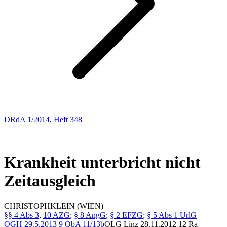
DRdA 1/2014, Heft 348
Entscheidungsbesprechungen
7
Krankheit unterbricht nicht
Zeitausgleich
CHRISTOPH
KLEIN
(WIEN)
§§ 4 Abs 3
,
10 AZG
;
§ 8 AngG
;
§ 2 EFZG
;
§ 5 Abs 1 UrlG
OGH
29.5.2013
9 ObA 11/13b
OLG Linz
28.11.2012
12 Ra