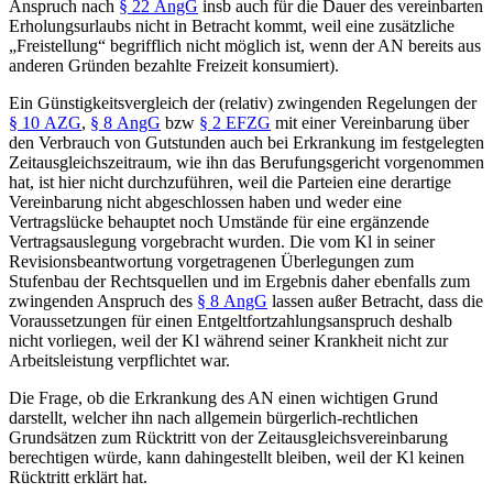
Anspruch nach
§ 22 AngG
insb auch für die Dauer des vereinbarten
Erholungsurlaubs nicht in Betracht kommt, weil eine zusätzliche
„Freistellung“ begrifflich nicht möglich ist, wenn der AN bereits aus
anderen Gründen bezahlte Freizeit konsumiert).
Ein Günstigkeitsvergleich der (relativ) zwingenden Regelungen der
§ 10 AZG
,
§ 8 AngG
bzw
§ 2 EFZG
mit einer Vereinbarung über
den Verbrauch von Gutstunden auch bei Erkrankung im festgelegten
Zeitausgleichszeitraum, wie ihn das Berufungsgericht vorgenommen
hat, ist hier nicht durchzuführen, weil die Parteien eine derartige
Vereinbarung nicht abgeschlossen haben und weder eine
Vertragslücke behauptet noch Umstände für eine ergänzende
Vertragsauslegung vorgebracht wurden. Die vom Kl in seiner
Revisionsbeantwortung vorgetragenen Überlegungen zum
Stufenbau der Rechtsquellen und im Ergebnis daher ebenfalls zum
zwingenden Anspruch des
§ 8 AngG
lassen außer Betracht, dass die
Voraussetzungen für einen Entgeltfortzahlungsanspruch deshalb
nicht vorliegen, weil der Kl während seiner Krankheit nicht zur
Arbeitsleistung verpflichtet war.
Die Frage, ob die Erkrankung des AN einen wichtigen Grund
darstellt, welcher ihn nach allgemein bürgerlich-rechtlichen
Grundsätzen zum Rücktritt von der Zeitausgleichsvereinbarung
berechtigen würde, kann dahingestellt bleiben, weil der Kl keinen
Rücktritt erklärt hat.