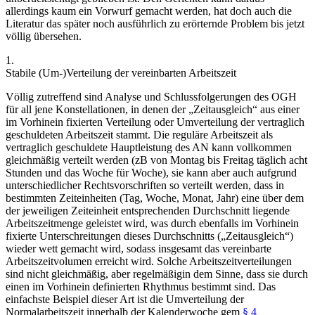
allerdings kaum ein Vorwurf gemacht werden, hat doch auch die
Literatur das später noch ausführlich zu erörternde Problem bis jetzt
völlig übersehen.
1.
Stabile (Um-)Verteilung der vereinbarten Arbeitszeit
Völlig zutreffend sind Analyse und Schlussfolgerungen des OGH
für all jene Konstellationen, in denen der „Zeitausgleich“ aus einer
im Vorhinein fixierten
Verteilung oder Umverteilung der vertraglich
geschuldeten Arbeitszeit stammt. Die reguläre Arbeitszeit als
vertraglich geschuldete Hauptleistung des AN kann vollkommen
gleichmäßig verteilt werden (zB von Montag bis Freitag täglich acht
Stunden und das Woche für Woche), sie kann aber auch aufgrund
unterschiedlicher Rechtsvorschriften so verteilt werden, dass in
bestimmten Zeiteinheiten (Tag, Woche, Monat, Jahr) eine über dem
der jeweiligen Zeiteinheit entsprechenden Durchschnitt liegende
Arbeitszeitmenge geleistet wird, was durch ebenfalls im Vorhinein
fixierte Unterschreitungen dieses Durchschnitts („Zeitausgleich“)
wieder wett gemacht wird, sodass insgesamt das vereinbarte
Arbeitszeitvolumen erreicht wird. Solche Arbeitszeitverteilungen
sind nicht
gleichmäßig
, aber
regelmäßig
in dem Sinne, dass sie durch
einen im Vorhinein definierten Rhythmus bestimmt sind. Das
einfachste Beispiel dieser Art ist die Umverteilung der
Normalarbeitszeit innerhalb der Kalenderwoche gem
§ 4