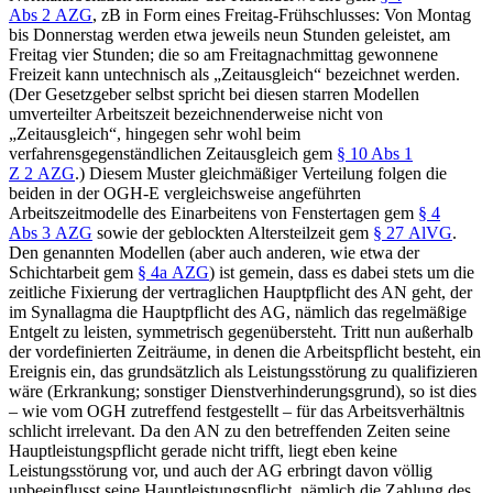
Abs 2 AZG
, zB in Form eines Freitag-Frühschlusses: Von Montag
bis Donnerstag werden etwa jeweils neun Stunden geleistet, am
Freitag vier Stunden; die so am Freitagnachmittag gewonnene
Freizeit kann untechnisch als „Zeitausgleich“ bezeichnet werden.
(Der Gesetzgeber selbst spricht bei diesen starren Modellen
umverteilter Arbeitszeit bezeichnenderweise nicht von
„Zeitausgleich“, hingegen sehr wohl beim
verfahrensgegenständlichen Zeitausgleich gem
§ 10 Abs 1
Z 2 AZG
.) Diesem Muster gleichmäßiger Verteilung folgen die
beiden in der OGH-E vergleichsweise angeführten
Arbeitszeitmodelle des Einarbeitens von Fenstertagen gem
§ 4
Abs 3 AZG
sowie der geblockten Altersteilzeit gem
§ 27 AlVG
.
Den genannten Modellen (aber auch anderen, wie etwa der
Schichtarbeit gem
§ 4a AZG
) ist gemein, dass es dabei stets um die
zeitliche Fixierung der vertraglichen Hauptpflicht des AN geht, der
im Synallagma die Hauptpflicht des AG, nämlich das regelmäßige
Entgelt zu leisten, symmetrisch gegenübersteht. Tritt nun außerhalb
der vordefinierten Zeiträume, in denen die Arbeitspflicht besteht, ein
Ereignis ein, das grundsätzlich als Leistungsstörung zu qualifizieren
wäre (Erkrankung; sonstiger Dienstverhinderungsgrund), so ist dies
– wie vom OGH zutreffend festgestellt – für das Arbeitsverhältnis
schlicht irrelevant. Da den AN zu den betreffenden Zeiten seine
Hauptleistungspflicht gerade nicht trifft, liegt eben keine
Leistungsstörung vor, und auch der AG erbringt davon völlig
unbeeinflusst seine Hauptleistungspflicht, nämlich die Zahlung des