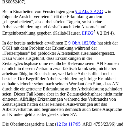
RS0052407).
Beim Einarbeiten von Fenstertagen gem
§ 4 Abs 3 AZG
wird
folgende Ansicht vertreten: Tritt die Erkrankung an dem
„eingearbeiteten“, also arbeitsfreien Tag ein, so ist keine
Arbeitsverhinderung und deshalb auch kein Anspruch auf
5
Entgeltfortzahlung gegeben (
Kallab/Hauser
,
EFZG
§ 2 Erl 4).
In der bereits mehrfach erwähnten E
9 ObA 182/05p
hat sich der
OGH
mit dem Problem der Erkrankung während der
„Freizeitphase“ bei geblockter Altersteilzeit auseinandergesetzt.
Dazu wurde ausgeführt, dass Erkrankungen in der
Zeitausgleichsphase ohne rechtliche Relevanz seien. AN könnten
nämlich in diesem Zeitraum zwar faktisch krank sein, nicht aber
arbeitsunfähig im Rechtssinne, weil keine Arbeitspflicht mehr
bestehe. Der Begriff der Arbeitsverhinderung infolge Krankheit
enthalte vielmehr schon nach seinem Wortlaut den Sinn, dass AN
durch die eingetretene Erkrankung an der Arbeitsleistung gehindert
seien. Dieser Fall könne aber in der Zeitausgleichsphase nicht mehr
eintreten. Allfällige Erkrankungen während des Verbrauchs von
Zeitausgleich hätten daher keinerlei Auswirkungen auf das
Arbeitsverhältnis und begründeten demnach auch keine Ansprüche
auf Krankengeld aus der gesetzlichen SV.
Die Oberlandesgerichte Linz (
12 Ra 117/95
,
ARD 4755/23/96
) und