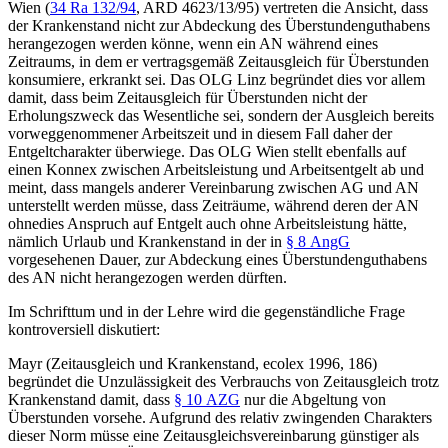
Wien (
34 Ra 132/94
,
ARD 4623/13/95
) vertreten die Ansicht, dass
der Krankenstand nicht zur Abdeckung des Überstundenguthabens
herangezogen werden könne, wenn ein AN während eines
Zeitraums, in dem er vertragsgemäß Zeitausgleich für Überstunden
konsumiere, erkrankt sei. Das OLG Linz begründet dies vor allem
damit, dass beim Zeitausgleich für Überstunden nicht der
Erholungszweck das Wesentliche sei, sondern der Ausgleich bereits
vorweggenommener Arbeitszeit und in diesem Fall daher der
Entgeltcharakter überwiege. Das OLG Wien stellt ebenfalls auf
einen Konnex zwischen Arbeitsleistung und Arbeitsentgelt ab und
meint, dass mangels anderer Vereinbarung zwischen AG und AN
unterstellt werden müsse, dass Zeiträume, während deren der AN
ohnedies Anspruch auf Entgelt auch ohne Arbeitsleistung hätte,
nämlich Urlaub und Krankenstand in der in
§ 8 AngG
vorgesehenen Dauer, zur Abdeckung eines Überstundenguthabens
des AN nicht herangezogen werden dürften.
Im Schrifttum und in der Lehre wird die gegenständliche Frage
kontroversiell diskutiert:
Mayr
(
Zeitausgleich und Krankenstand
,
ecolex 1996, 186
)
begründet die Unzulässigkeit des Verbrauchs von Zeitausgleich trotz
Krankenstand damit, dass
§ 10 AZG
nur die Abgeltung von
Überstunden vorsehe. Aufgrund des relativ zwingenden Charakters
dieser Norm müsse eine Zeitausgleichsvereinbarung günstiger als