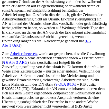
genannten Gründe an der Arbeitsleistung verhindert ist, während
deren er Anspruch auf Pflegefreistellung oder während deren er
sonst Anspruch auf Entgeltfortzahlung bei Entfall der
Arbeitsleistung hat. Geschieht dies dennoch, gilt der Zeitraum der
Arbeitsverhinderung nicht als Urlaub. Erkrankt (verunglückt) ein
AN während des Urlaubs, ohne dies vorsätzlich oder grob fahrlässig
herbeigeführt zu haben, so werden auf Werktage fallende Tage der
Erkrankung, an denen der AN durch die Erkrankung arbeitsunfähig
war, auf das Urlaubsausmaß nicht angerechnet, wenn die
Erkrankung länger als drei Kalendertage gedauert hat (
§ 5
Abs 1 UrlG
).
Zum
Arbeitsruhegesetz
wurde ausgesprochen, dass die Gewährung
einer – auf die Normalarbeitszeit anzurechnenden – Ersatzruhezeit
(
§ 6 Abs 3 ARG
) kein (zusätzliches) Entgelt für die
Zurverfügungstellung von Arbeitskraft ist. Es kommt dadurch – im
Wege eines Zeitausgleichs – nur zu einer anderen Verteilung der
Arbeitszeit. Sofern die zunächst erbrachte Mehrleistung und die
gewährte Ersatzruhezeit gleichwertige Arbeitszeiten sind, bleibt
keine Mehrleistung des DN übrig (
9 ObA 8/10g
= RIS-Justiz
RS0052257 [T3]). Erkrankt der AN zum vereinbarten oder zu dem
sich aus dem Gesetz ergebenden Zeitpunkt der Konsumation des
Ersatzruheanspruchs, so geht dieser Anspruch verloren, da eine
Übertragungsmöglichkeit der Ersatzruhe in eine andere Woche
insoweit vom Gesetzgeber nicht vorgesehen ist (RIS-Justiz