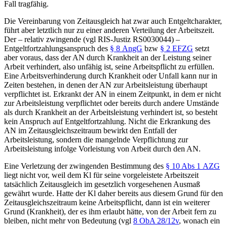
Fall tragfähig.
Die Vereinbarung von Zeitausgleich hat zwar auch Entgeltcharakter,
führt aber letztlich nur zu einer anderen Verteilung der Arbeitszeit.
Der – relativ zwingende (vgl RIS-Justiz RS0030044) –
Entgeltfortzahlungsanspruch des
§ 8 AngG
bzw
§ 2 EFZG
setzt
aber voraus, dass der AN durch Krankheit an der Leistung seiner
Arbeit verhindert, also unfähig ist, seine Arbeitspflicht zu erfüllen.
Eine Arbeitsverhinderung durch Krankheit oder Unfall kann nur in
Zeiten bestehen, in denen der AN zur Arbeitsleistung überhaupt
verpflichtet ist. Erkrankt der AN in einem Zeitpunkt, in dem er nicht
zur Arbeitsleistung verpflichtet oder bereits durch andere Umstände
als durch Krankheit an der Arbeitsleistung verhindert ist, so besteht
kein Anspruch auf Entgeltfortzahlung. Nicht die Erkrankung des
AN im Zeitausgleichszeitraum bewirkt den Entfall der
Arbeitsleistung, sondern die mangelnde Verpflichtung zur
Arbeitsleistung infolge Vorleistung von Arbeit durch den AN.
Eine Verletzung der zwingenden Bestimmung des
§ 10 Abs 1 AZG
liegt nicht vor, weil dem Kl für seine vorgeleistete Arbeitszeit
tatsächlich Zeitausgleich im gesetzlich vorgesehenen Ausmaß
gewährt wurde. Hatte der Kl daher bereits aus diesem Grund für den
Zeitausgleichszeitraum keine Arbeitspflicht, dann ist ein weiterer
Grund (Krankheit), der es ihm erlaubt hätte, von der Arbeit fern zu
bleiben, nicht mehr von Bedeutung (vgl
8 ObA 28/12v
, wonach ein