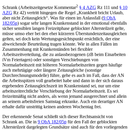
2
Schrank
(
Arbeitszeitgesetze Kommentar
§ 4 AZG
Rz 111 und
§ 10
AZG
Rz 42) vertritt hingegen die Regel „Krankheit bricht Urlaub,
aber nicht Zeitausgleich“. Was für einen im Anlassfall (
9 ObA
182/05p
) sogar sehr langen Krankenstand in der emotional ebenfalls
sicher sensiblen langen Freizeitphase geblockter Altersteilzeit gelte,
müsse umso eher bei den eher kürzeren Überstundenzeitausgleichen
gelten, sei doch kein Wertungsgesichtspunkt ersichtlich, der eine
abweichende Beurteilung tragen könnte. Wie in allen Fällen im
Zusammenhang mit Krankenständen bei flexibler
Arbeitszeitverteilung, die zu anlassbezogenen (zB beim Einarbeiten
iVm Feiertagen) oder sonstigen Verschiebungen von
Normalarbeitszeit mit höheren Normalarbeitszeiten gegen häufige
auch mehrtägige oder längere Zeitausgleiche (sonstige
Durchrechnungsmodelle) führe, gehe es auch im Fall, dass der AN
die Arbeitsspitzen voll gearbeitet habe und dann in der sich daraus
ergebenden Zeitausgleichszeit im Krankenstand sei, nur um eine
arbeitszeitrechtliche Verschiebung der Normalarbeitszeit. Es sei
freizeitmäßig nicht anders, als wenn jemand ausgerechnet und allein
an seinem arbeitsfreien Samstag erkranke. Auch ein derartiger AN
erhalte dafür unstrittig keinen anderen Wochentag frei.
Der erkennende Senat schließt sich dieser Rechtsansicht von
Schrank an. Die in
9 ObA 182/05p
für den Fall der geblockten
Altersteilzeit dargelegten Grundsätze sind auch für den vorliegenden