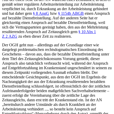
gemäß seiner regulären Arbeitszeiteinteilung zur Arbeitsleistung
verpflichtet ist, durch Erkrankung an der Arbeitsleistung gehindert
und hat daher gem
§ 8 AngG
bzw
§ 1154b ABGB
einen Anspruch
auf bezahlte Dienstfreistellung. Auf der anderen Seite hat er
gleichzeitig einen Anspruch auf bezahlte Dienstfreistellung, weil
sich die Vertragsparteien geeinigt haben, den aus der Mehrleistung
resultierenden Anspruch auf Zeitausgleich gem
§ 10 Abs 1
Z 2 AZG
zu eben dieser Zeit zu realisieren.
Der OGH geht nun – allerdings auf der Grundlage einer wie
dargelegt problematischen rechtsdogmatischen Einordnung des
Geschehens – davon aus, dass die bezahlte Dienstfreistellung unter
dem Titel des Zeitausgleichskonsums
Vorrang genießt
, dieser
Anspruch also tatsächlich verbraucht wird, während der Anspruch
auf Entgeltfortzahlung im Krankenstand ungeschmälert in seinem zu
diesem Zeitpunkt vorliegenden Ausmaß erhalten bleibt. Der
entscheidende Gesichtspunkt, aus dem der OGH im Ergebnis die
Nachrangigkeit der aus der Erkrankung resultierenden bezahlten
Dienstfreistellung schlussfolgert, ist offensichtlich der der
zeitlichen
Aufeinanderfolge
der beiden
maßgeblichen Sachverhaltselemente –
zuerst erfolgt die Vereinbarung über die zeitliche Lage des
Zeitausgleichs, dann erst tritt der Krankenstand ein. Ist der AN
„
bereits
durch andere Umstände als durch Krankheit an der
Arbeitsleistung verhindert ..., so besteht kein Anspruch auf
Entgeltfortzahlung“ (Hervorhebung durch den Autor), umreißt der