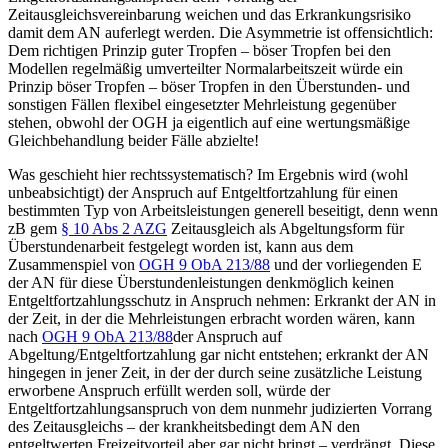
Zeitausgleichsvereinbarung weichen und das Erkrankungsrisiko
damit dem AN auferlegt werden. Die Asymmetrie ist offensichtlich:
Dem richtigen Prinzip guter Tropfen – böser Tropfen bei den
Modellen regelmäßig umverteilter Normalarbeitszeit würde ein
Prinzip böser Tropfen – böser Tropfen in den Überstunden- und
sonstigen Fällen flexibel eingesetzter Mehrleistung gegenüber
stehen, obwohl der OGH ja eigentlich auf eine wertungsmäßige
Gleichbehandlung beider Fälle abzielte!
Was geschieht hier rechtssystematisch? Im Ergebnis wird (wohl
unbeabsichtigt) der Anspruch auf Entgeltfortzahlung für einen
bestimmten Typ von
Arbeitsleistungen generell beseitigt, denn wenn
zB gem
§ 10 Abs 2 AZG
Zeitausgleich als Abgeltungsform für
Überstundenarbeit festgelegt worden ist, kann aus dem
Zusammenspiel von
OGH
9 ObA 213/88
und der vorliegenden E
der AN für diese Überstundenleistungen
denkmöglich keinen
Entgeltfortzahlungsschutz
in Anspruch nehmen: Erkrankt der AN in
der Zeit, in der die Mehrleistungen erbracht worden wären, kann
nach
OGH
9 ObA 213/88
der Anspruch auf
Abgeltung/Entgeltfortzahlung gar nicht entstehen; erkrankt der AN
hingegen in jener Zeit, in der der durch seine zusätzliche Leistung
erworbene Anspruch erfüllt werden soll, würde der
Entgeltfortzahlungsanspruch von dem nunmehr judizierten Vorrang
des Zeitausgleichs – der krankheitsbedingt dem AN den
entgeltwerten Freizeitvorteil aber gar nicht bringt – verdrängt. Diese