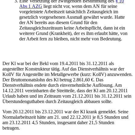
Eine Verletzung der zwingenden Bestimmung des
§ 10
Abs 1 AZG
liegt nicht vor, wenn dem AN für seine
vorgeleistete Arbeitszeit tatsächlich Zeitausgleich im
gesetzlich vorgesehenen Ausmaß gewährt wurde. Hatte
der AN bereits aus diesem Grund für den
Zeitausgleichszeitraum keine Arbeitspflicht, dann ist ein
weiterer Grund (Krankheit), der es ihm erlaubt hätte, von
der Arbeit fern zu bleiben, nicht mehr von Bedeutung.
Der Kl war bei der Bekl vom 19.4.2011 bis 31.12.2011 als
angestellter Konstrukteur tätig. Auf das Dienstverhältnis war der
KollV für Angestellte im Metallgewerbe (kurz: KollV) anzuwenden.
Der Bruttomonatslohn des Kl betrug 2.861,60 €. Das
Dienstverhältnis endete durch einvernehmliche Auflösung. Am
14.12.2011 vereinbarten die Streitteile, dass der Kl am 20.12.2011
Urlaub haben und im Zeitraum vom 21.12.2011 bis 31.12.2011 sein
Überstundenguthaben durch Zeitausgleich abbauen sollte.
Vom 20.12.2011 bis 23.12.2011 war der Kl krank gemeldet. Seine
Normalarbeitszeit hätte am 21. und 22.12.2011 je 8,5 Stunden und
am 23.12.2011 4,5 Stunden, insgesamt daher 21,5 Stunden
betragen.