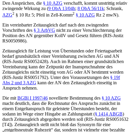
Den Ansprüchen, die
§ 10 AZG
verschafft, kommt unstrittig relativ
zwingende Wirkung zu (
9 ObA 13/04h
;
8 ObA 56/11k
;
Schrank
,
2
2
AZG
§ 10 Rz 5;
Pfeil
in
Zell-Komm
§ 10 AZG
Rz 2 mwN).
Ein vereinbarter Zeitausgleich darf nach den zwingenden
Vorschriften des
§ 3 ArbVG
nicht zu einer Verschlechterung der
Position des AN gegenüber KollV und Gesetz führen (RIS-Justiz
RS0050986).
Zeitausgleich für Leistung von Überstunden oder Feiertagsarbeit
bedarf grundsätzlich einer Vereinbarung zwischen AG und AN
(RIS-Justiz RS0052428). Auch im Rahmen einer grundsätzlichen
Vereinbarung kann der Zeitpunkt der Inanspruchnahme des
Zeitausgleichs nicht einseitig vom AG oder AN bestimmt werden
(RIS-Justiz RS0051792). Unter den Voraussetzungen des
§ 19f
Abs 2 und 3 AZG
kann der AN den Zeitausgleich einseitig in
Anspruch nehmen.
Die mit
BGBl I 1997/46
novellierte Bestimmung des
§ 10 AZG
macht deutlich, dass die Rechtsnatur des Anspruchs zunächst in
einem Entgeltanspruch für geleistete Überstunden besteht, der
sodann im Wege einer Hingabe an Zahlungsstatt (
§ 1414 ABGB
)
durch Zeitausgleich abgegolten werden soll (RIS-Justiz
RS0051632
[T4]). Zeitausgleich stellt nicht bloß das Synonym für eine
„entgeltsneutrale Ruhezeit“ dar, sondern ist vielmehr eine
bezahlte