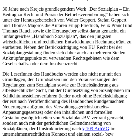
30 Jahre nach
Krejcis
grundlegendem Werk „Der Sozialplan – Ein
Beitrag zu Recht und Praxis der Betriebsvereinbarung“ haben sich
unter der Herausgeberschaft von
Walter Geppert
,
Stefan Geppert
und
Thomas Majoros
die Autoren
Filipp Friedrich
,
Felix Prändl
und
Thomas Rauch
sowie die Herausgeber selbst daran gemacht, ein
umfangreiches „Handbuch Sozialplan“, das den jüngsten
wirtschaftlichen und rechtlichen Entwicklungen Rechnung trägt, zu
erarbeiten. Neben der Berücksichtigung von EU-Recht bei der
Sozialplangestaltung finden sich daher auch an mehreren Stellen
Anknüpfungspunkte zu verwandten Rechtsgebieten wie dem
Gesellschafts- oder dem Insolvenzrecht.
Die LeserInnen des Handbuchs werden also nicht nur mit den
Grundlagen, den Grundsätzen und den Voraussetzungen der
Regelungen zum Sozialplan sowie zur Betriebsänderung aus
arbeitsrechtlicher Sicht, mit der Durchsetzung von Sozialplänen im
Schlichtungsstellenverfahren (leider noch ohne Berücksichtigung
der erst nach Veröffentlichung des Handbuches kundgemachten
Neuerungen aufgrund des Verwaltungsgerichtsbarkeits-
Anpassungsgesetzes) oder den inhaltlichen und formellen
Gestaltungsmöglichkeiten von Sozialplan-BV vertraut gemacht,
sondern auch mit der gerichtlichen Geltendmachung von
Sozialplänen, der Umstrukturierung nach
§ 109 ArbVG
im
unternehmensrechtlichen Kontext und einigen sozial- bzw