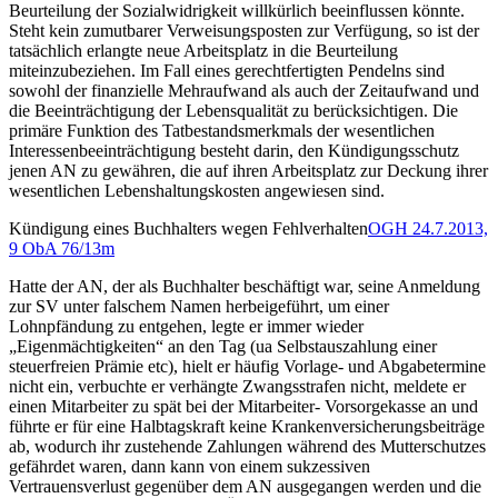
Beurteilung der Sozialwidrigkeit willkürlich beeinflussen könnte.
Steht kein zumutbarer Verweisungsposten zur Verfügung, so ist der
tatsächlich erlangte neue Arbeitsplatz in die Beurteilung
miteinzubeziehen. Im Fall eines gerechtfertigten Pendelns sind
sowohl der finanzielle Mehraufwand als auch der Zeitaufwand und
die Beeinträchtigung der Lebensqualität zu berücksichtigen. Die
primäre Funktion des Tatbestandsmerkmals der wesentlichen
Interessenbeeinträchtigung besteht darin, den Kündigungsschutz
jenen AN zu gewähren, die auf ihren Arbeitsplatz zur Deckung ihrer
wesentlichen Lebenshaltungskosten angewiesen sind.
Kündigung eines Buchhalters wegen Fehlverhalten
OGH
24.7.2013,
9 ObA 76/13m
Hatte der AN, der als Buchhalter beschäftigt war, seine Anmeldung
zur SV unter falschem Namen herbeigeführt, um einer
Lohnpfändung zu entgehen, legte er immer wieder
„Eigenmächtigkeiten“ an den Tag (ua Selbstauszahlung einer
steuerfreien Prämie etc), hielt er häufig Vorlage- und Abgabetermine
nicht ein, verbuchte er verhängte Zwangsstrafen nicht, meldete er
einen Mitarbeiter zu spät bei der Mitarbeiter- Vorsorgekasse an und
führte er für eine Halbtagskraft keine Krankenversicherungsbeiträge
ab, wodurch ihr zustehende Zahlungen während des Mutterschutzes
gefährdet waren, dann kann von einem sukzessiven
Vertrauensverlust gegenüber dem AN ausgegangen werden und die