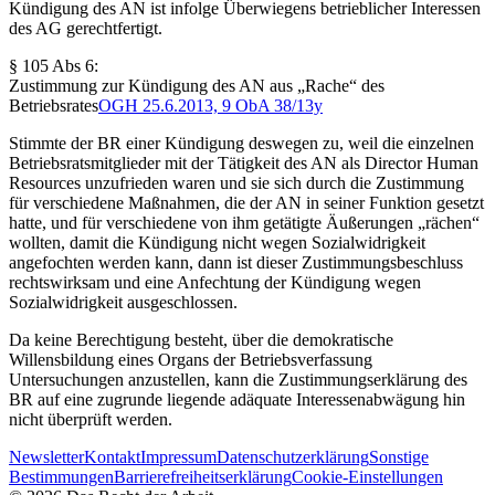
Kündigung des AN ist infolge Überwiegens betrieblicher Interessen
des AG gerechtfertigt.
§ 105 Abs 6:
Zustimmung zur Kündigung des AN aus „Rache“ des
Betriebsrates
OGH
25.6.2013,
9 ObA 38/13y
Stimmte der BR einer Kündigung deswegen zu, weil die einzelnen
Betriebsratsmitglieder mit der Tätigkeit des AN als Director Human
Resources unzufrieden waren und sie sich durch die Zustimmung
für verschiedene Maßnahmen, die der AN in seiner Funktion gesetzt
hatte, und für verschiedene von ihm getätigte Äußerungen „rächen“
wollten, damit die Kündigung nicht wegen Sozialwidrigkeit
angefochten werden kann, dann ist dieser Zustimmungsbeschluss
rechtswirksam und eine Anfechtung der Kündigung wegen
Sozialwidrigkeit ausgeschlossen.
Da keine Berechtigung besteht, über die demokratische
Willensbildung eines Organs der Betriebsverfassung
Untersuchungen anzustellen, kann die Zustimmungserklärung des
BR auf eine zugrunde liegende adäquate Interessenabwägung hin
nicht überprüft werden.
Newsletter
Kontakt
Impressum
Datenschutzerklärung
Sonstige
Bestimmungen
Barrierefreiheitserklärung
Cookie-Einstellungen