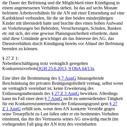
die Dauer der Befristung und die Möglichkeit einer Kündigung in
einem angemessenen Verhältnis stehen. Ist das auf sechs Monate
befristete Arbeitsverhältnis für die AN mit einer Entsendung auf eine
Karibikinsel verbunden, für die sie ihre beiden minderjährigen
Kinder mit übersiedelt hatte und brachte dies einen hohen Aufwand
an Vorkehrungen bei Behörden, Versicherungen, Schulen, Banken
etc mit sich, der eine gewisse Planungssicherheit erforderte, dann
sind diese Umstände gewichtiger als das Interesse des AG, das
Dienstverhältnis durch Kündigung bereits vor Ablauf der Befristung
beenden zu können.
§ 27 Z 1:
Nebenbeschäftigung trotz vertraglich geregelten
Konkurrenzverbots
OGH
25.6.2013,
9 ObA 64/13x
Eine über die Bestimmung des
§ 7 AngG
hinausgehende
Beschränkung der privaten Betätigungsfreiheit vermag, selbst wenn
sie vertraglich vereinbart ist, keine Erweiterung des
Entlassungstatbestands des
§ 27 Z 3 AngG
bewirken. Allerdings
kann im Fall einer dem
§ 7 AngG
nicht zu unterstellenden Tätigkeit
für ein Konkurrenzunternehmen der Entlassungsgrund gem
§ 27
Z 1 AngG
erfüllt sein, wenn dem AN konkrete Verstöße gegen
seine Treuepflicht zu Last fallen oder er ein bestimmtes Verhalten
einnimmt, das ihn des Vertrauens seines AG unwürdig macht (im
vorliegenden Fall ging der AN trotz des vereinbarten