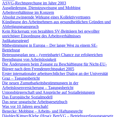
ASVG-Rechtsprechung im Jahre 2003
Ausgliederung, Dienstzuweisung und Mobbing
Arbeitsverhältnisse im Konzern
Absolut zwingende Wirkung eines Kollektivvertrages
Kündigung des Arbeitnehmers aus gesundheitlichen Gründen und
Abfertigungsanspruch
Kein Rückersatz von bezahlten SV-Beiträgen bei gewollter
unrichtiger Einordnung des Arbeitsverhältnisses
Judikaturspiegel
Mitbestimmung in Europa – Der lange Weg zu einem SE-
Betriebsrat
Betreuungsplan neu – (vereinbarte) Chance zur erfolgreichen
Beendigung von Arbeitslosigkeit
Die Änderungen beim Zugang zu Beschäftigung für Nicht-EU-
Bürger nach dem Fremdenrechtspaket 2005
Erster internationaler arbeitsrechtlicher Dialog an der Universität
Graz – Tagungsbericht
Die neuen Zumutbarkeitsbestimmungen in der
Arbeitslosenversicherung – Tagungsbericht
Unionsbürgerschaft und Ansprüche auf Sozialleistungen
Das Europäische Sozialmodell
Das neue ungarische Arbeitsgesetzbuch
Was vor 10 Jahren geschah!
Benecke: Mobbing – Arbeits- und Haftungsrecht
Däubler/Kittner/Klebe (Hrsg): BetrVG – Betriebsverfassungsgesetz