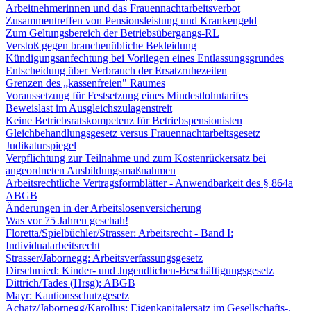
Arbeitnehmerinnen und das Frauennachtarbeitsverbot
Zusammentreffen von Pensionsleistung und Krankengeld
Zum Geltungsbereich der Betriebsübergangs-RL
Verstoß gegen branchenübliche Bekleidung
Kündigungsanfechtung bei Vorliegen eines Entlassungsgrundes
Entscheidung über Verbrauch der Ersatzruhezeiten
Grenzen des „kassenfreien" Raumes
Voraussetzung für Festsetzung eines Mindestlohntarifes
Beweislast im Ausgleichszulagenstreit
Keine Betriebsratskompetenz für Betriebspensionisten
Gleichbehandlungsgesetz versus Frauennachtarbeitsgesetz
Judikaturspiegel
Verpflichtung zur Teilnahme und zum Kostenrückersatz bei
angeordneten Ausbildungsmaßnahmen
Arbeitsrechtliche Vertragsformblätter - Anwendbarkeit des § 864a
ABGB
Änderungen in der Arbeitslosenversicherung
Was vor 75 Jahren geschah!
Floretta/Spielbüchler/Strasser: Arbeitsrecht - Band I:
Individualarbeitsrecht
Strasser/Jabornegg: Arbeitsverfassungsgesetz
Dirschmied: Kinder- und Jugendlichen-Beschäftigungsgesetz
Dittrich/Tades (Hrsg): ABGB
Mayr: Kautionsschutzgesetz
Achatz/Jabornegg/Karollus: Eigenkapitalersatz im Gesellschafts-,