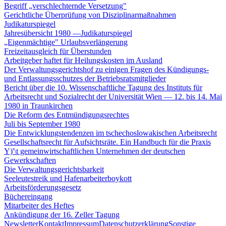
Begriff „verschlechternde Versetzung"
Gerichtliche Überprüfung von Disziplinarmaßnahmen
Judikaturspiegel
Jahresübersicht 1980 —Judikaturspiegel
„Eigenmächtige" Urlaubsverlängerung
Freizeitausgleich für Überstunden
Arbeitgeber haftet für Heilungskosten im Ausland
Der Verwaltungsgerichtshof zu einigen Fragen des Kündigungs-
und Entlassungsschutzes der Betriebsratsmitglieder
Bericht über die 10. Wissenschaftliche Tagung des Instituts für
Arbeitsrecht und Sozialrecht der Universität Wien — 12. bis 14. Mai
1980 in Traunkirchen
Die Reform des Entmündigungsrechtes
Juli bis September 1980
Die Entwicklungstendenzen im tschechoslowakischen Arbeitsrecht
Gesellschaftsrecht für Aufsichtsräte. Ein Handbuch für die Praxis
Y)'\t gemeinwirtschaftlichen Unternehmen der deutschen
Gewerkschaften
Die Verwaltungsgerichtsbarkeit
Seeleutestreik und Hafenarbeiterboykott
Arbeitsförderungsgesetz
Büchereingang
Mitarbeiter des Heftes
Ankündigung der 16. Zeller Tagung
Newsletter
Kontakt
Impressum
Datenschutzerklärung
Sonstige