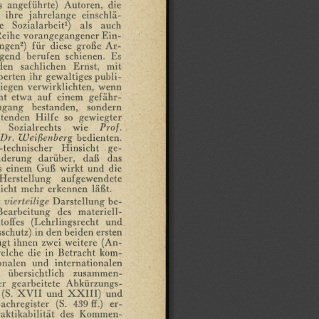
s
angeführte)
Autoren,
die
ihre
jahrelange
einschlä¬
e
Sozialarbeit1)
als
auch
eihe
vorangegangener
Ein-
ngcn2)
für
diese
große
Ar¬
agend
berufen
schienen.
Es
den
sachlichen
Ernst,
mit
perten
ihr
gewaltiges
publi¬
iegen
verwirklichten,
wenn
ht
etwa
auf
einem
gefähr¬
ngang
bestanden,
sondern
atenden
Hilfe
so
gewiegter
Sozialrechts
wie
Prof.
Dr.
Weißenberg
bedienten.
h-technischer
Hinsicht
ge¬
derung
darüber,
daß
das
s
einem
Guß
wirkt
und
die
Herstellung
aufgewendete
icht
mehr
erkennen
läßt.
t
vierteilige
Darstellung
be¬
Bearbeitung
des
materiell¬
toffes
(Lehrlingsrecht
und
schutz)
in
den
beiden
ersten
ügt
ihnen
zwei
weitere
(An¬
elche
die
in
Betracht
kom¬
onalen
und
internationalen
übersichtlich
zusammen¬
er
gearbeitete
Abkürzungs¬
(S.
XVII
und
XXIII)
und
achregister
(S.
439
ff.)
er¬
aktikabilität
des
Kommen¬