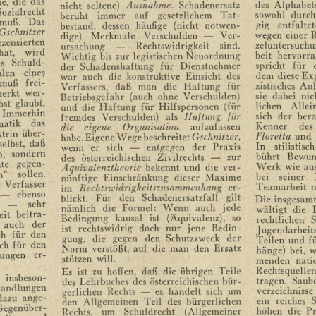
e,
die
das
des
Alphabet
nicht
seltene)
Ausnahme.
Schadenersatz
Sozialrecht
sowohl
durch
beruht
immer
auf
gesetzlichem
Tat¬
muß.
Das
gig
entfaltet
bestand,
dessen
häufige
(nicht
notwen¬
Gschnitzer
wegen
einer
R
dige)
Merkmale
Verschulden
—
Ver¬
ezensierten
zcluntersuchu
ursachung
—
Rechtswidrigkeit
sind.
hat,
wird
beit
hervorr
Wichtig
bis
zur
legistischen
Neuordnung
s
Schuld¬
spricht
für
der
Schadenshaftung
für
Dienstnehmer
len
eines
dem
diese
Ex
war
auch
die
konstruktive
Einsicht
des
muß
frei¬
zistisches
Anl
Verfassers,
daß
man
die
Haftung
für
erkt
wer¬
sie
dabei
nic
Betriebsgefahr
(auch
ohne
Verschulden)
bst
glaubt,
lichen
Allei
und
die
Haftung
für
Hilfspersonen
(für
Immerhin
sich
der
ber
fremdes
Verschulden)
als
Haftung
fiir
matik
das
Kenner
des
die
eigene
Organisation
aufzufassen
trin
über¬
Floretta
und
habe.
Eigene
Wege
beschreitet
Gschnitzer,
selbst,
daß
In
stilistisc
wenn
er
sich
—
entgegen
der
Praxis
,
sondern
bührt
Bewun
des
österreichischen
Zivilrechts
—
zur
te
gegen¬
Werk
wie
au
Äquivalenztheorie
bekennt
und
die
ver¬
n"
sollen.
bei
seiner
nünftige
Einschränkung
dieser
Maxime
 Verfasser
Teamarbeit
n
im
Rechtsividrigkeitszusammcnhang
er¬
—
ebenso
blickt.
Für
den
Schadenersatzfall
gilt
Die
insgesam
—
sehr
nämlich
die
Formel:
Wenn
auch
jede
wältigt
die
eit
beitra¬
Bedingung
kausal
ist
(Äquivalenz),
so
rechtlichen
S
auch
der
ist
rechtswidrig
doch
nur
jene
Bedin¬
Jugendarbeits
ch
für
den
gung,
die
gegen
den
Schutzzweck
der
Teilen
und
f
ch
für
den
Norm
verstößt,
auf
die
man
den
Ersatz
hänge)
bei,
w
lungen
er¬
stützen
will.
menden
nati
Rechtsquellen
Es
ist
zu
hoffen,
daß
die
übrigen
Teile
insbeson¬
tragen.
Saub
des
Lehrbuches
des
österreichischen
bür¬
andlungen
verzeichnisse
gerlichen
Rechts
—
es
handelt
sich
um
dazu
ange¬
ein
reiches
S
den
Allgemeinen
Teil
des
bürgerlichen
Gegenüber¬
höhen
die
Pr
Rechts,
um
Schuldrecht
(Allgemeiner