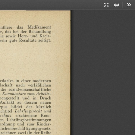
Presentation
Print
Too
Mode
nthese
das
Medikament
r,
das
bei
der
Behandlung
ie
sowie
Herz-
und
Kreis¬
sehr
gute
Resultate
zeitigt.
edarfes
in
einer
modernen
lschaft
nach
verläßlichen
die
sozialwissenschaftliche
n
Kommentare
zum
Arbeits¬
engestellt
und
in
Druck
Auftakt
zu
diesem
neuen
ypus
bildet
der
kürzlich
chtitcl
Lehrlingsrecht
und
schutz
erschienene
Kom¬
en
Lehrlingsbestimmungcn
ordnung
und
zum
Kindcr-
lichcnbeschäftigungsgesctz.
zeichnen
zwei
(in
der
Reihe