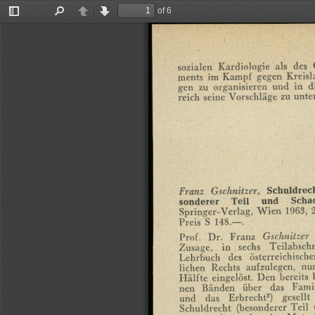
of 6
Toggle
Find
Previous
Next
Sidebar
sozialen
Kardiologie
als
des
ments
im
Kampf
gegen
Kreisl
gen
zu
organisieren
und
in
d
reich
seine
Vorschläge
zu
unte
Franz
Gschnitzer,
Schuldrec
sonderer
Teil
und
Scha
Springer-Verlag,
Wien
1963,
Preis
S
148.—.
Prof.
Dr.
Franz
Gschnitzer
Zusage,
in
sechs
Teilabschn
Lehrbuch
des
österreichische
lichen
Rechts
aufzulegen,
nu
Hälfte
eingelöst.
Den
bereits
nen
Bänden
über
das
Famil
und
das
Erbrecht2)
gesellt
Schuldrecht
(besonderer
Teil