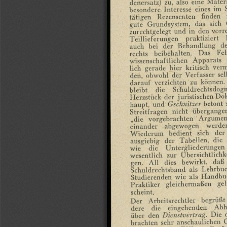
denersatz)
zu,
also
eine
Materi
besondere
Interesse
eines
im
tätigen
Rezensenten
finden
gute
Grundsystem,
das
sich
zurechtgelegt
und
in
den
vorr
Teillieferungen
praktiziert
auch
bei
der
Behandlung
de
rechts
beibehalten.
Das
Feh
wissenschaftlichen
Apparats
lich
gerade
hier
kritisch
verm
den,
obwohl
der
Verfasser
sel
darauf
verzichten
zu
können.
bleibt
die
Schuldrechtsdog
Herzstück
der
juristischen
Dok
haupt,
und
Gschnitzer
betont
Streitfragen
nicht
übergangen
„die
vorgebrachten
Argumen
einander
abgewogen
werde
Wiederum
bedient
sich
der
ausgiebig
der
Tabellen,
die
wie
die
Untergliederungen
wesentlich
zur
Übersichtlichk
gen.
All
dies
bewirkt,
daß
Schuldrechtsband
als
Lehrbu
Studierenden
wie
als
Handbu
Praktiker
gleichermaßen
ge
scheint.
Der
Arbeitsrechtler
begrüßt
dere
die
eingehenden
Abh
über
den
Dienstvertrag.
Die
brachten
sehr
anschaulichen