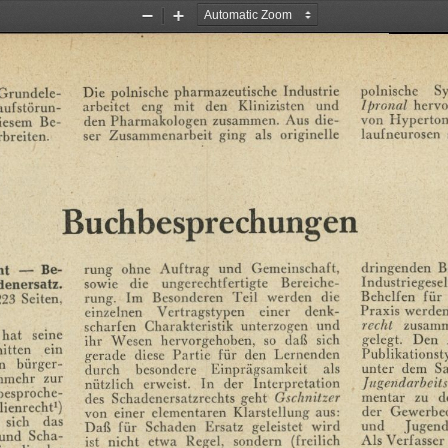
Zoom
Zoom
Out
In
polnische
Sy
Die
polnische
pharmazeutische
Industrie
Grundele¬
Ipronal
hervo
arbeitet
eng
mit
den
Klinizisten
und
aufstörun¬
von
Hyperton
den
Pharmakologen
zusammen.
Aus
die¬
iesem
Be¬
laufneurosen
ser
Zusammenarbeit
ging
als
originelle
rbreiten.
Buchbesprechungen
dringenden
B
rung
ohne
Auftrag
und
Gemeinschaft,
ht
—
Be¬
Industriegesel
sowie
die
ungerechtfertigte
Bereiche¬
denersatz.
Behelfen
für
rung.
Im
Besonderen
Teil
werden
die
223
Seiten,
Praxis
werde
einzelnen
Vertragstypen
einer
denk¬
recht
zusamm
scharfen
Charakteristik
unterzogen
und
hat
seine
gelegt.
Den
ihr
Wesen
hervorgehoben,
so
daß
sich
itten
ein
Publikationst
gerade
diese
Partie
für
den
Lernenden
n
bürger¬
unter
dem
Sa
durch
besondere
Einprägsamkeit
als
nmehr
zur
Jugendarbeits
nützlich
erweist.
In
der
Interpretation
besproche¬
mentar
zu
d
des
Schadcncrsatzrcchts
geht
Gschnitzer
ienrccht1)
der
Gewerbe
von
einer
elementaren
Klarstellung
aus:
sich
das
und
Jugend
Daß
für
Schaden
Ersatz
geleistet
wird
und
Scha¬
Als
Verfasser
ist
nicht
etwa
Regel,
sondern
(freilich