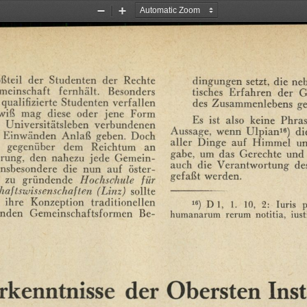
Zoom
Zoom
Out
In
ßteil
der
Studenten
der
Rechte
dingungen
setzt,
die
ne
meinschaft
fernhält.
Besonders
tisches
Erfahren
der
G
qualifizierte
Studenten
verfallen
des
Zusammenlebens
ge
wiß
mag
diese
oder
jene
Form
Es
ist
also
keine
Phras
Universitätsleben
verbundenen
Aussage,
wenn
Ulpian16)
di
Einwänden
Anlaß
geben.
Doch
aller
Dinge
auf
Himmel
u
gegenüber
dem
Reichtum
an
gabe,
um
das
Gerechte
und
rung,
den
nahezu
jede
Gemein¬
auch
die
Verantwortung
de
Insbesondere
die
nun
auf
öster¬
gefaßt
werden.
zu
gründende
Hochschule
für
haftswissenschaften
(Linz)
sollte
ihre
Konzeption
traditionellen
16)
Dl,
1.
10,
2:
Iuris
p
enden
Gemeinschaftsformen
Be¬
humanarum
rerum
notitia,
iust
rkenntnisse
der
Obersten
Ins