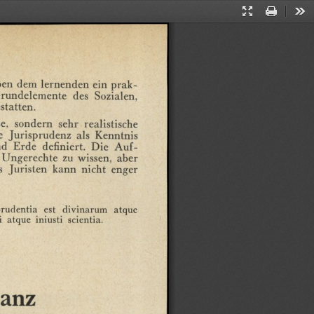
Presentation
Print
Too
Mode
ben
dem
lernenden
ein
prak¬
rundelemente
des
Sozialen,
statten.
e,
sondern
sehr
realistische
e
Jurisprudenz
als
Kenntnis
nd
Erde
definiert.
Die
Auf¬
Ungerechte
zu
wissen,
aber
s
Juristen
kann
nicht
enger
rudentia
est
divinarum
atque
i
atque
iniusti
scicntia.
tanz