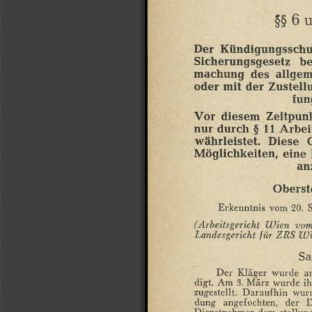
§§
6
u
Der
Kündigungsschu
Sicherungsgesetz
be
machung
des
allge
oder
mit
der
Zustell
fun
Vor
diesem
Zeitpun
nur
durch
§
11
Arbei
währleistet.
Diese
Möglichkeiten,
eine
an
Oberst
Erkenntnis
vom
20.
(Arbeitsgericht
Wien
vo
Landesgericht
für
ZRS
Wi
Sa
Der
Kläger
wurde
a
digt.
Am
3.
März
wurde
i
zugestellt.
Daraufhin
wur
dung
angefochten,
der
D
Dienstnehmer
dem
Stellun