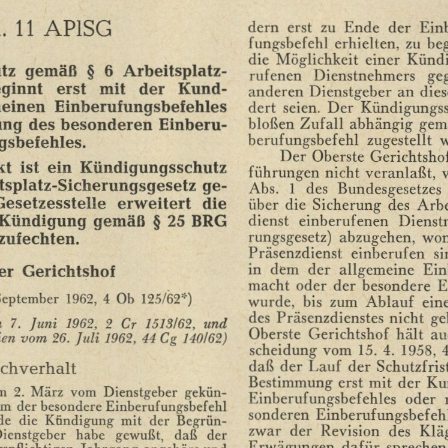
dern
erst
zu
Ende
der
Einb
.
11
AP1SG
fungsbefehl
erhielten,
zu
beg
die
Möglichkeit
einer
Künd
tz
gemäß
§
6
Arbeitsplatz-
rufenen
Dienstnehmers
ge
ginnt
erst
mit
der
Kund¬
anderen
Dienstgeber
an
dies
meinen
Einberufungsbefehles
dert
seien.
Der
Kündigungss
bloßen
Zufall
abhängig
gem
ung
des
besonderen
Einberu¬
berufungsbefehl
zugestellt
w
gsbefehles.
Der
Oberste
Gerichtsho
kt
ist
ein
Kündigungsschutz
führungen
nicht
veranlaßt,
tsplatz-Sicherungsgesetz
ge¬
Abs.
1
des
Bundesgesetzes
Gesetzesstelle
erweitert
die
über
die
Sicherung
des
Arbe
Kündigung
gemäß
§
25
BRG
dienst
einberufenen
Dienst
rungsgesetz)
abzugehen,
won
zufechten.
Präsenzdienst
einberufen
si
in
dem
der
allgemeine
Ein
er
Gerichtshof
macht
oder
der
besondere
E
September
1962,
4
Ob
125/62*)
wurde,
bis
zum
Ablauf
ein
des
Präsenzdienstes
nicht
ge
m
7.
Juni
1962,
2
Cr
1513/62,
und
Oberste
Gerichtshof
hält
au
en
vom
26.
Juli
1962,
44
Cg
140/62)
scheidung
vom
15.
4.
1958,
daß
der
Lauf
der
Schutzfris
chverhalt
Bestimmung
erst
mit
der
Ku
m
2.
März
vom
Dienstgeber
gekün¬
Einberufungsbefehles
oder
hm
der
besondere
Einberufungsbefehl
sonderen
Einberufungsbefeh
de
die
Kündigung
mit
der
Begrün¬
zwar
der
Revision
des
Klä
ienstgeber
habe
gewußt,
daß
der
Erwägungen
dafür
sprechen
gspflichtigen
Jahrgang
angehöre
und