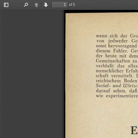
of 5
Toggle
Find
Previous
Next
Sidebar
wenn
sich
der
Gro
von
jedweder
Ge
sonst
hervorragend
diesem
Fehler.
Ge
der
heute
mit
dem
Gemeinschaften
zu
verblaßt
das
alles
menschlicher
Erfah
schaft
vermittelt.
reichischem
Boden
Sozial-
und
Wirtsc
darauf
sehen,
daß
wie
experimentier
E