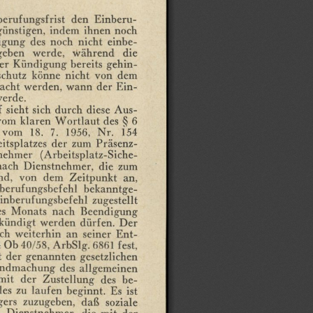
erufungsfrist
den
Einberu¬
ünstigen,
indem
ihnen
noch
igung
des
noch
nicht
einbe¬
geben
werde,
während
die
er
Kündigung
bereits
gehin¬
chutz
könne
nicht
von
dem
acht
werden,
wann
der
Ein¬
erde.
f
sieht
sich
durch
diese
Aus¬
vom
klaren
Wortlaut
des
§
6
vom
18.
7.
1956,
Nr.
154
itsplatzes
der
zum
Präsenz¬
nehmer
(Arbeitsplatz-Siche-
ach
Dienstnehmer,
die
zum
nd,
von
dem
Zeitpunkt
an,
berufungsbefehl
bekanntge¬
inberufungsbefehl
zugestellt
es
Monats
nach
Beendigung
kündigt
werden
dürfen.
Der
ch
weiterhin
an
seiner
Ent¬
4
Ob
40/58,
ArbSlg.
6861
fest,
t
der
genannten
gesetzlichen
ndmachung
des
allgemeinen
mit
der
Zustellung
des
be¬
les
zu
laufen
beginnt.
Es
ist
gers
zuzugeben,
daß
soziale
,
Dienstnehmer,
die
mit
der