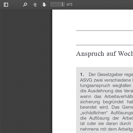
of 5
Toggle
Find
Previous
Next
Sidebar
Anspruch auf Woch
1.
   Der Gesetzgeber rege
ASVG zwei verschiedene Fä
tungsanspruch  wegfallen  sol
die Ausdehnung des Vers
wenn  das  Arbeitsverhältni
sicherung  begründet  hat
beendet  wird.  Das  Gem
„schädlichen“  Auflösungsa
die  Auflösung  der  Arbe
ist  oder  sie  daran  durch
nehmens mit dem Arbeitge