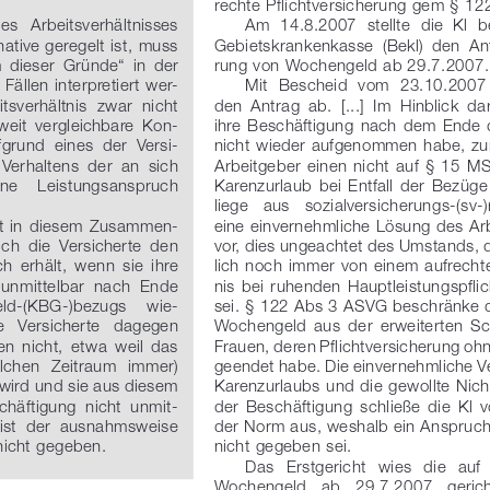
rechte Pflichtversicherung gem § 1
des   Arbeitsverhältnisses   
Am  14.8.2007  stellte  die  Kl  b
native geregelt ist, muss 
Gebietskrankenkasse  (Bekl)  den  An
 dieser  Gründe“  in  der  
rung von Wochengeld ab 29.7.2007.
Fällen interpretiert wer-
Mit  Bescheid  vom  23.10.2007  
tsverhältnis  zwar  nicht  
den  Antrag  ab.  [...]  Im  Hinblick  dar
oweit  vergleichbare  Kon-
ihre  Beschäftigung  nach  dem  Ende 
ufgrund  eines  der  Versi-
nicht wieder aufgenommen habe, zum
erhaltens  der  an  sich  
Arbeitgeber  einen  nicht  auf  §  15  
e    Leistungsanspruch    
Karenzurlaub  bei  Entfall  der  Bezüge 
liege   aus   sozialversicherungs-(sv-)r
ht  in  diesem  Zusammen-
eine einvernehmliche Lösung des Arb
ch  die  Versicherte  den  
vor, dies ungeachtet des Umstands, d
 erhält,  wenn  sie  ihre  
lich noch immer von einem aufrechte
 unmittelbar  nach  Ende  
nis  bei  ruhenden  Hauptleistungspfli
ld-(KBG-)bezugs    wie-
sei. § 122 Abs 3 ASVG beschränke d
e   Versicherte   dagegen   
Wochengeld  aus  der  erweiterten  Schu
  nicht,  etwa  weil  das  
Frauen, deren Pflichtversicherung ohn
elchen  Zeitraum  immer)  
geendet habe. Die einvernehmliche V
 wird und sie aus diesem 
Karenzurlaubs und die gewollte Nic
chäftigung  nicht  unmit-
der  Beschäftigung  schließe  die  Kl 
 ist  der  ausnahmsweise  
der Norm aus, weshalb ein Anspruc
nicht gegeben.
nicht gegeben sei.
Das   Erstgericht   wies   die   auf
Wochengeld   ab   29.7.2007   gericht