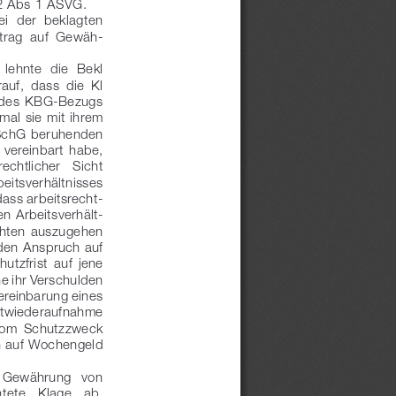
22 Abs 1 ASVG.
ei  der  beklagten  
trag  auf  Gewäh-
lehnte  die  Bekl  
auf,  dass  die  Kl  
 des  KBG-Bezugs  
al sie mit ihrem 
MSchG  beruhenden  
 vereinbart  habe,  
echtlicher   Sicht   
eitsverhältnisses 
ass arbeitsrecht-
n Arbeitsverhält-
chten  auszugehen  
en Anspruch auf 
tzfrist  auf  jene  
e ihr Verschulden 
ereinbarung eines 
htwiederaufnahme 
 vom  Schutzzweck  
h auf Wochengeld 
   Gewährung   von   
ete   Klage   ab.   