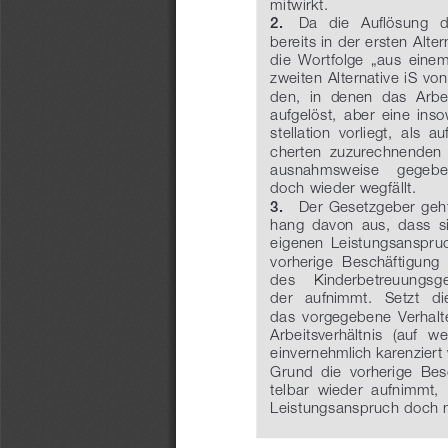
mitwirkt.
2.
    Da   die   Auflösung   
bereits in der ersten Alter
die  Wortfolge  „aus  einem 
zweiten Alternative iS von 
den,  in  denen  das  Arbei
aufgelöst,  aber  eine  ins
stellation  vorliegt,  als  a
cherten  zuzurechnenden  V
ausnahmsweise    gegeben
doch wieder wegfällt.
3.
    Der  Gesetzgeber  ge
hang  davon  aus,  dass  si
eigenen  Leistungsanspruch 
vorherige  Beschäftigung 
des    Kinderbetreuungsge
der   aufnimmt.   Setzt   di
das  vorgegebene  Verhalten
Arbeitsverhältnis  (auf  w
einvernehmlich karenziert
Grund  die  vorherige  Bes
telbar  wieder  aufnimmt, 
Leistungsanspruch doch 