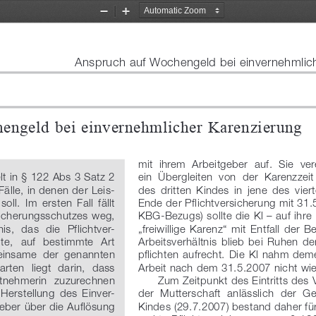
Zoom
Zoom
Out
In
Anspruch auf Wochengeld bei einvernehmlich
engeld bei einvernehmlicher Karenzierung
mit  ihrem  Arbeitgeber  auf.  Sie  ver
lt in § 122 Abs 3 Satz 2 
ein  Übergleiten  von  der  Karenzzeit
lle, in denen der Leis-
des  dritten  Kindes  in  jene  des  vie
l.  Im  ersten  Fall  fällt  
Ende der Pflichtversicherung mit 31
icherungsschutzes weg, 
KBG-Bezugs) sollte die Kl – auf ihre In
s,  das  die  Pflichtver-
„freiwillige  Karenz“  mit  Entfall  der  B
te,  auf  bestimmte  Art  
Arbeitsverhältnis  blieb  bei  Ruhen  d
einsame  der  genannten  
pflichten  aufrecht.  Die  Kl  nahm  de
rten  liegt  darin,  dass  
Arbeit nach dem 31.5.2007 nicht wie
itnehmerin  zuzurechnen  
Zum Zeitpunkt des Eintritts des V
  Herstellung  des  Einver-
der  Mutterschaft  anlässlich  der  Ge
ber über die Auflösung 
Kindes (29.7.2007) bestand daher für