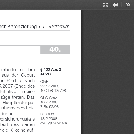
Presentation
Print
Too
Mode
er Karenzierung 
 J. Naderhirn
●
40.
einbarte  mit  ihm  
§ 122 Abs 3 
ASVG
  aus  der  Geburt  
rten  Kindes.  Nach  
OGH
.5.2007 (Ende des 
22.12.2008
10 ObS 125/08t
itiative – in eine 
ezüge  treten.  Das  
OLG Graz
er  Hauptleistungs-
16.7.2008
7 Rs 63/08a
mentsprechend  die  
der auf.
LG Graz
18.2.2008
ersicherungsfalls 
49 Cgs 269/07h
burt  des  vierten  
 die Kl keine auf-