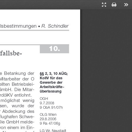
Presentation
Print
Too
Mode
allsbestimmungen 
 R. Schindler
●
10.
fallsbe
-
Die  Betankung  der 
§§ 
2, 3, 10 AÜG;
KollV für das
Mitarbeiter  der  O 
Gewerbe der
ellten  Betriebslei
-
Arbeitskräfte-
 GmbH.  Die  Mitar
-
überlassung
dölKV entlohnt.
OGH
  möglichst  wenig 
9.7.2008
sen,   wurde   der 
9   ObA 91/07h
ur  Abdeckung  des 
OLG Wien
Flughafen Schwe
-
29.8.2006
 Die GmbH melde
-
9   Ra 47/06g
 von einem im Ein
-
LG Wr. Neustadt