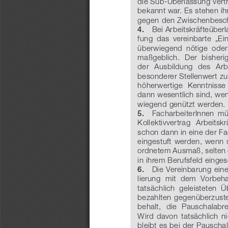
die Sub-Überlassung vertr
bekannt war. Es stehen i
gegen den Zwischenbeschä
   Bei Arbeitskräfteüberl
4.
fung  das  vereinbarte  „Ein
überwiegend  nötige  oder 
maßgeblich.  Der  bisherig
der  Ausbildung  des  Ar
besonderer Stellenwert zu,
höherwertige  Kenntnisse 
dann wesentlich sind, wenn
wiegend genützt werden.
   FacharbeiterInnen  mü
5.
Kollektivvertrag   Arbeitsk
schon dann in eine der F
eingestuft werden, wenn 
ordnetem Ausmaß, selten 
in ihrem Berufsfeld einge
   Die Vereinbarung ei
6.
lierung  mit  dem  Vorbeha
tatsächlich  geleisteten  
bezahlten  gegenüberzustel
behalt,  die  Pauschalabr
Wird  davon  tatsächlich  
bleibt es bei der Pauschal