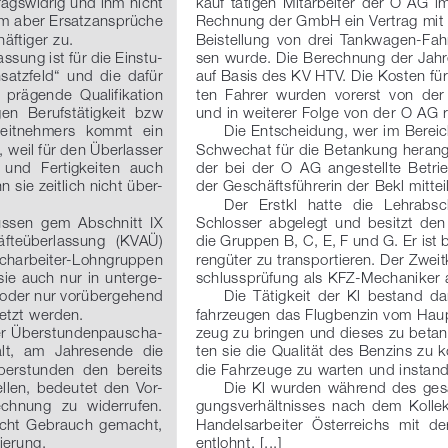
agswidrig und ihm nicht 
kauf  tätigen  Mitarbeiter  der  O  AG  
hm aber Ersatzansprüche 
Rechnung der GmbH ein Vertrag mit d
ftiger zu.
Beistellung  von  drei  Tankwagen-Fa
assung ist für die Einstu
-
sen wurde. Die Berechnung der Jahre
satzfeld“  und  die  dafür 
auf Basis des KV HTV. Die Kosten für 
 prägende  Qualifikation 
ten  Fahrer  wurden  vorerst  von  de
en  Berufstätigkeit  bzw 
und in weiterer Folge von der O AG r
beitnehmers  kommt  ein 
Die Entscheidung, wer im Bereic
 weil für den Überlasser 
Schwechat für die Betankung herange
 und  Fertigkeiten  auch 
der  bei  der  O  AG  angestellte  Betrieb
 sie zeitlich nicht über
-
der Geschäftsführerin der Bekl mitteil
Der   Erstkl   hatte   die   Lehrabs
ssen  gem  Abschnitt  IX 
Schlosser  abgelegt  und  besitzt  den 
räfteüberlassung   (KVAÜ) 
die Gruppen B, C, E, F und G. Er ist 
acharbeiter-Lohngruppen 
rengüter zu transportieren. Der Zweit
sie auch nur in unterge
-
schlussprüfung als KFZ-Mechaniker 
oder nur vorübergehend 
Die  Tätigkeit  der  Kl  bestand  da
setzt werden.
fahrzeugen das Flugbenzin vom Haup
ner Überstundenpauscha
-
zeug zu bringen und dieses zu betan
lt,  am  Jahresende  die 
ten sie die Qualität des Benzins zu k
Überstunden  den  bereits 
die Fahrzeuge zu warten und instand
len,  bedeutet  den  Vor
-
Die  Kl  wurden  während  des  ge
echnung  zu  widerrufen. 
gungsverhältnisses  nach  dem  Kollekti
nicht  Gebrauch  gemacht, 
Handelsarbeiter  Österreichs  mit  de
ierung.
entlohnt. [...]