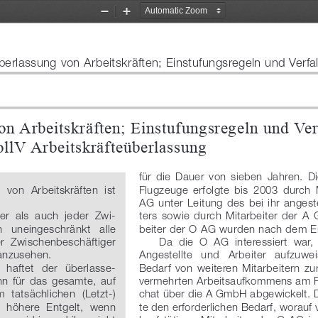
Zoom
Zoom
Out
In
erlassung von Arbeitskräften; Einstufungsregeln und Verf
n Arbeitskräften; Einstufungsregeln und Ver
llV Arbeitskräfteüberlassung
für  die  Dauer  von  sieben  Jahren.  
 von  Arbeitskräften  ist 
Flugzeuge  erfolgte  bis  2003  durch  
AG  unter  Leitung  des  bei  ihr  angest
r  als  auch  jeder  Zwi
-
ters  sowie  durch  Mitarbeiter  der  A 
   uneingeschränkt   alle 
beiter der O AG wurden nach dem Er
er  Zwischenbeschäftiger 
Da  die  O  AG  interessiert  war,
 anzusehen.
Angestellte   und   Arbeiter   aufzuwei
  haftet  der  überlasse
-
Bedarf  von  weiteren  Mitarbeitern  z
n  für  das  gesamte,  auf 
vermehrten Arbeitsaufkommens am 
  tatsächlichen  (Letzt-)
chat über die A GmbH abgewickelt.
  höhere  Entgelt,  wenn 
te den erforderlichen Bedarf, worauf