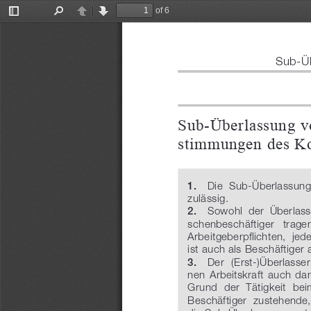
of 6
Toggle
Find
Previous
Next
Sidebar
Sub-Üb
Sub-Überlassung vo
stimmungen des Ko
    Die  Sub-Überlassung 
1.
zulässig.
   Sowohl  der  Überlasse
2.
schenbeschäftiger   tragen
Arbeitgeberpflichten,  jed
ist auch als Beschäftiger
   Der  (Erst-)Überlasser
3.
nen  Arbeitskraft  auch  dan
Grund  der  Tätigkeit  beim
Beschäftiger  zustehende,