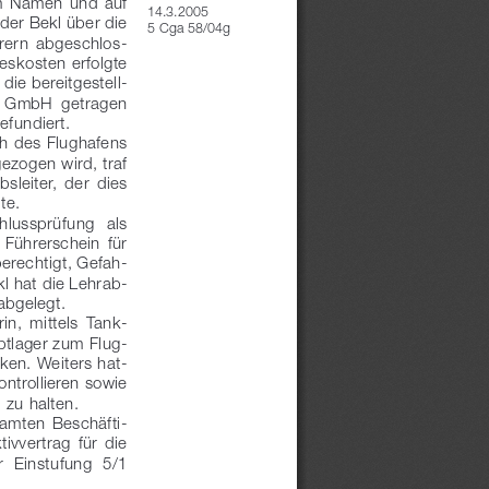
im  Namen  und  auf 
14.3.2005
er Bekl über die 
5   Cga 58/04g
hrern  abgeschlos
-
skosten erfolgte 
die bereitgestell
-
r  GmbH  getragen 
efundiert.
h des Flughafens 
zogen wird, traf 
sleiter,  der  dies 
te.
chlussprüfung   als 
 Führerschein  für 
berechtigt, Gefah
-
kl hat die Lehrab
-
abgelegt.
rin,  mittels  Tank
-
tlager zum Flug
-
ken. Weiters hat
-
ontrollieren sowie 
 zu halten.
samten  Beschäfti
-
vvertrag  für  die 
r  Einstufung  5/1 