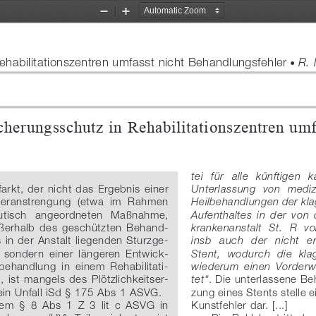
Zoom
Zoom
Out
In
ehabilitationszentren umfasst nicht Behandlungsfehler 
 R. 
●
cherungsschutz in Rehabilitationszentren um
tei   für   alle   künftigen 
farkt, der nicht das Ergebnis einer 
Unterlassung  von  medizi
beranstrengung  (etwa  im  Rahmen 
Heilbehandlungen der kla
eutisch   angeordneten   Maßnahme, 
Aufenthaltes  in  der  von 
außerhalb  des  geschützten  Behand
-
krankenanstalt  St.  R  v
 in der Anstalt liegenden Sturzge
-
insb   auch   der   nicht   
  sondern  einer  längeren  Entwick
-
Stent,  wodurch  die  kla
behandlung  in  einem  Rehabilitati
-
wiederum  einen  Vorderwan
  ist  mangels  des  Plötzlichkeitser
-
. Die unterlassene Be
tet“
in Unfall iSd § 
175 Abs 
1 ASVG.
zung eines Stents stelle e
gem  §
  8  Abs
  1  Z
  3  lit
  c  ASVG  in 
Kunstfehler dar. [...]