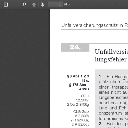
of 5
Toggle
Find
Previous
Next
Sidebar
Unfallversicherungsschutz in R
24.
Unfallversi
lungsfehler
   Ein Herzin
§   8 Abs 
1 Z 
3 
1.
lit 
c,
plötzlichen  Ü
§   175 Abs 
1 
einer   therap
ASVG
eines  nicht  
OGH
lungsbereiches
7.2.2007
schehens  oä),
2   Ob 218/06g
lung  und  Fehl
OLG Graz
onszentrum  ist,
6.7.2006
fordernisses ke
2 R 92/06a,
    Bei  den  
2.
2 R 93/06y