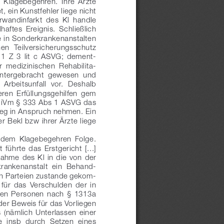
s  Klagebegehren.  Ihre  Ärzte 
t, ein Kunstfehler liege nicht 
rwandinfarkt  des  Kl  handle 
lhaftes  Ereignis.  Schließlich 
e in Sonderkrankenanstalten 
nen  Teilversicherungsschutz 
1  Z 
3  lit 
c  ASVG;  dement
-
ur  medizinischen  Rehabilita
-
 untergebracht  gewesen  und 
 Arbeitsunfall  vor.  Deshalb 
eren  Erfüllungsgehilfen  gem 
 iVm §
 333 Abs
 1 ASVG das 
leg in Anspruch nehmen. Ein 
r Bekl bzw ihrer Ärzte liege 
  dem  Klagebegehren  Folge. 
t  führte  das  Erstgericht  [...] 
ahme  des  Kl  in  die  von  der 
krankenanstalt  ein  Behand
-
en Parteien zustande gekom
-
 für  das  Verschulden  der  in 
gen  Personen  nach  §
  1313a 
er Beweis für das Vorliegen 
 (nämlich  Unterlassen  einer 
e  insb  durch  Setzen  eines 