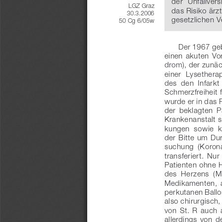
der  Unfallvers
LGZ Graz
das Risiko ärz
30.3.2006
gesetzlichen 
50 Cg 6/05w
Der 1967 geb
einen  akuten  V
drom), der zunä
einer  Lysethera
des  den  Infarkt
Schmerzfreiheit 
wurde er in das 
der  beklagten  Pa
Krankenanstalt s
kungen  sowie  ka
der Bitte um Du
suchung  (Korona
transferiert.  Nu
Patienten ohne 
des  Herzens  (My
Medikamenten,  als
perkutanen Ballon
also chirurgisch,
von  St.  R  auch
allerdings  von  d