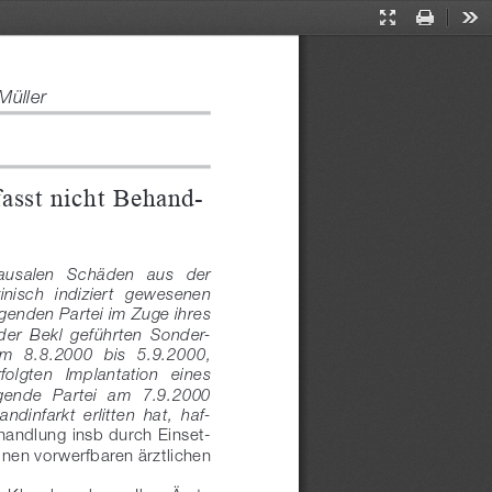
Presentation
Print
Too
Mode
Müller
fasst nicht Behand
-
  kausalen   Schäden   aus   der 
nisch  indiziert  gewesenen 
genden Partei im Zuge ihres 
 der  Bekl  geführten  Sonder
-
om  8.8.2000  bis  5.9.2000, 
erfolgten   Implantation   eines 
gende  Partei  am  7.9.2000 
dinfarkt  erlitten  hat,  haf
-
handlung insb durch Einset
-
inen vorwerfbaren ärztlichen 