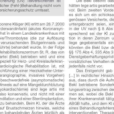
icherung  (UV)  Teilversicherten  ist 
Die  Bekl  bestritt  da
tlicher (Fehl-)Behandlung nicht vom 
hätten lege artis gearbeite
Versicherungsschutz umfasst.
vor.  Beim  zweiten  Vorde
es  sich  um  ein  schicksa
genössen Versicherte, di
orene Kläger (Kl) erlitt am 28.7.2000 
untergebracht  seien,  ei
orderwandinfarkt  (akutes  Koronarsyn
-
in  der  UV  nach  § 
8  Abs 
chst in einem Landeskrankenhaus mit 
sprechend  sei  der  Kl  z
pie/Thrombolyse  (die  zur  Auflösung 
tion  in  deren  Zentrum 
  verursachenden  Blutgerinnsels  und 
liege  gegebenenfalls  ein 
führte) behandelt wurde. In der Folge 
könnten  die  Bekl  bzw  d
Rehabilitationszentrum St. R, das von 
§§
 175 Abs
 4, 335 Abs
 3
rtei  (Bekl)  betrieben  wird  und  eine 
Dienstgeberhaftungsprivi
peziell für Herz- und Kreislauferkran
-
vorsätzliches Verhalten de
rdiologische  Rehabilitation  ist,  mit 
jedenfalls nicht vor.
rchführung einer Herzkatheter-Unter
-
Das  Erstgericht  gab
rangiographie,  invasives  Vorgehen) 
[...]  In  rechtlicher  Hinsich
r  beschwerdefreie  (asymptomatische) 
aus,  dass  durch  die  Aufn
Hinweis auf eine Mangeldurchblutung 
Bekl  betriebene  Sonder
okardischämie)  sind  lege  artis  mit 
lungsvertrag zwischen d
o  konservativ,  und  nicht  mit  einer 
men  sei,  wobei  die  Bekl 
dilation und einer Stentimplantation, 
ihrer  Krankenanstalt  täti
 zu behandeln. Beim Kl, der die Ärzte 
ABGB hafte, und dem Kl d
  auf  Brustschmerzen  hinwies,  welche 
eines  Behandlungsfehlers 
en  behandelnden  Ärzten  letztlich  als 
interventionellen  Therapi