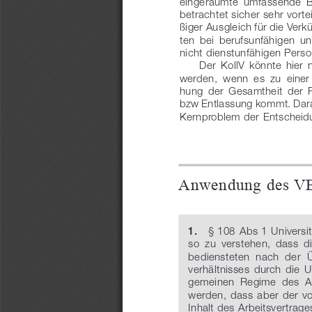
eingeräumte  umfassende  Be
betrachtet sicher sehr vort
ßiger Ausgleich für die Ver
ten  bei  berufsunfähigen  u
nicht dienstunfähigen Pers
Der  KollV  könnte  hier  
werden,  wenn  es  zu  einer
hung  der  Gesamtheit  der 
bzw Entlassung kommt. Daran
Kernproblem der Entscheid
Anwendung
 des
 V
    § 108  Abs
 1  Universi
1.
so  zu  verstehen,  dass  d
bediensteten  nach  der 
verhältnisses  durch  die  U
gemeinen  Regime  des  Arb
werden,  dass  aber  der  
Inhalt des Arbeitsvertrage