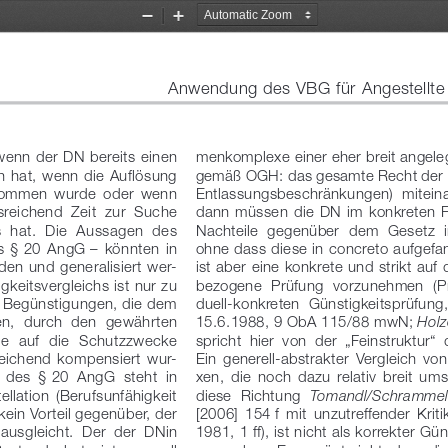
Zoom
Zoom
Out
In
Anwendung des VBG für Angestellte d
wenn der DN bereits einen 
menkomplexe einer eher breit angeleg
n hat, wenn die Auflösung 
gemäß OGH: das gesamte Recht der 
nommen  wurde  oder  wenn 
Entlassungsbeschränkungen)  miteinan
usreichend  Zeit  zur  Suche 
dann  müssen  die  DN  im  konkreten  F
  hat.  Die  Aussagen  des 
Nachteile  gegenüber  dem  Gesetz  i
s  §
 20  AngG
 –  könnten  in 
ohne dass diese in concreto aufgef
den und generalisiert wer
-
ist aber eine konkrete und strikt auf
eitsvergleichs ist nur zu 
bezogene  Prüfung  vorzunehmen  (Prin
 Begünstigungen, die dem 
duell-konkreten  Günstigkeitsprüfung
n,  durch  den  gewährten 
15.6.1988, 9
 ObA 115/88 mwN; 
Holz
e  auf  die  Schutzzwecke 
spricht  hier  von  der  „Feinstruktur“ 
eichend  kompensiert  wur
-
Ein  generell-abstrakter  Vergleich  
 des  §
 20  AngG  steht  in 
xen,  die  noch  dazu  relativ  breit  ums
ellation  (Berufsunfähigkeit 
diese  Richtung 
Tomandl/Schrammel
kein Vorteil gegenüber, der 
[2006]  154
 f  mit  unzutreffender  Kriti
ausgleicht.  Der  der  DNin 
1981, 1
 ff), ist nicht als korrekter Gü