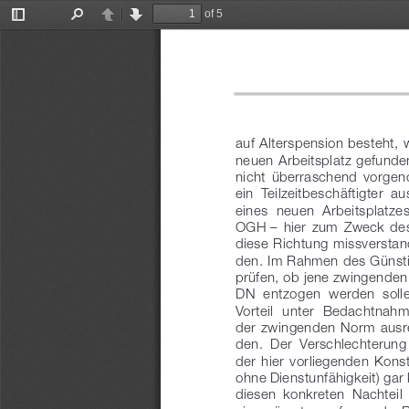
of 5
Toggle
Find
Previous
Next
Sidebar
auf Alterspension besteht, 
neuen Arbeitsplatz gefunde
nicht  überraschend  vorge
ein  Teilzeitbeschäftigter  a
eines  neuen  Arbeitsplatzes
OGH
 –  hier  zum  Zweck  de
diese Richtung missverstan
den. Im Rahmen des Günstigk
prüfen, ob jene zwingenden
DN  entzogen  werden  solle
Vorteil  unter  Bedachtnahm
der  zwingenden  Norm  ausr
den.  Der  Verschlechterung 
der  hier  vorliegenden  Konst
ohne Dienstunfähigkeit) gar 
diesen  konkreten  Nachteil  