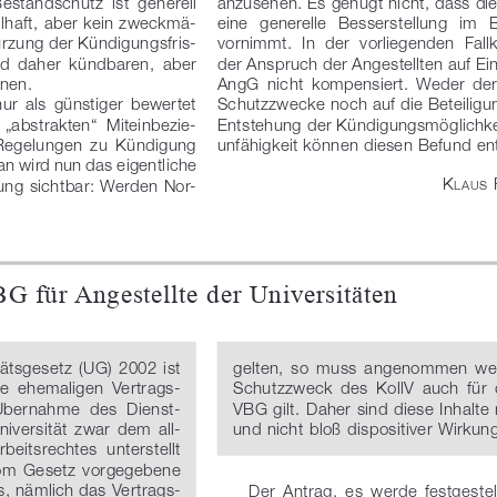
standschutz  ist  generell 
anzusehen. Es genügt nicht, dass di
eilhaft, aber kein zweckmä
-
eine   generelle   Besserstellung   im 
kürzung der Kündigungsfris
-
vornimmt.  In  der  vorliegenden  Fallk
nd  daher  kündbaren,  aber 
der Anspruch der Angestellten auf Ei
onen.
AngG  nicht  kompensiert.  Weder  der 
nur  als  günstiger  bewertet 
Schut
zzwecke noch auf die Beteiligu
  „abstrakten“  Miteinbezie
-
Entstehung der Kündigungsmöglichke
 Regelungen  zu  Kündigung 
unfähigkeit können diesen Befund ent
 wird nun das eigentliche 
K
 
ung sichtbar: Werden Nor
-
laus
BG
 für
 Angestellte
 der
 Universitäten
tätsgesetz  (UG)  2002  ist 
gelten,  so  muss  angenommen  wer
ie  ehemaligen  Vertrags
-
Schutzzweck  des  KollV  auch  für  d
 Übernahme  des  Dienst
-
VBG gilt. Daher sind diese Inhalte
niversität  zwar  dem  all
-
und nicht bloß dispositiver Wirkun
eitsrechtes  unterstellt 
vom  Gesetz  vorgegebene 
s, nämlich das Vertrags
-
Der  Antrag,  es  werde  festgestell