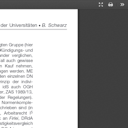
Presentation
Print
Too
Mode
er Universitäten 
 B. Schwarz
●
ten Gruppe (hier 
Kündigungs- und 
der  verglichen, 
all  auch  gewisse 
n  Kauf  nehmen, 
angen werden. ME 
 den einzelnen DN 
zip  der  indivi
-
,  idS  auch  OGH 
, ZAS
 1989/13, 
er
 der  Regelungen). 
von  Normenkomple
-
chrieben  sind  (in 
5
,  Arbeitsrecht  I
k  an 
,  DRdA 
Firlei
nstigkeitsvergleich 