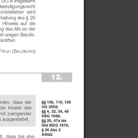
e DO.A insgesamt 
  Beendigungsrecht 
onstellation  wird 
nhaltung des §
 20 
 Hinweis  auf  die 
ng des AN an der 
it wegen Berufs
-
kräften.
f
 ( s
)
irlei
alzbur
G
12.
den,  dass  der 
§§ 108, 110, 126 
UG 2002;
ie  Inhalte  des 
§§ 4, 32, 34, 48 
 mit zwingender 
VBG 1948;
g ausgestattet.
§§ 20, 47a bis 
50d BDG 1979;
§ 54 Abs 2 
ASGG
t,  dass  bei  ehe
-