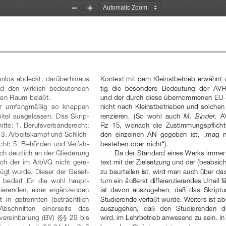
Zoom
Zoom
Out
In
kenlos  abdeckt,  darüberhinaus
Kontext mit dem Kleinstbetrieb erwähnt w
nd  den  wirklich  bedeutenden
tig  die  besondere  Bedeutung  der  
en Raum beläßt. 
und der durch diese übernommenen EU-
ser  umfangmäßig  so  knappen
nicht nach Kleinstbetrieben und solchen 
itel  ausgelassen.  Das  Skrip-
r
enzieren.  (So  wohl  auch  
M.  Binder,  
A
nitte: 1. Berufsverbandsrecht;
Rz  15,  wonach  die  Zustimmungspflicht
 3. Arbeitskampf und Schlich-
den  einzelnen  AN  gegeben  ist,  „mag  n
cht; 5. Behörden und Verfah-
bestehen oder nicht“). 
ich deutlich an der Gliederung
Da der Standard eines Werks immer
ch  der  im  ArbVG  nicht  gere-
text mit der Zielsetzung und der (beabsi
fügt wurde. Dieser der Geset-
zu beurteilen ist, wird man auch über da
bedarf  für  die  wohl  haupt-
tum ein äußerst differenzierendes Urteil 
dierenden,  einer  ergänzenden
ist  davon  auszugehen,  daß  das  Skript
  in  getrennten  (beträchtlich
Studierende verfaßt wurde. Weiters ist a
Abschnitten   einerseits   das
auszugehen,   daß   den   Studierenden   
ereinbarung  (BV)  (§§ 29  bis
wird, im Lehrbetrieb anwesend zu sein. I