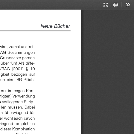
Presentation
Print
Too
Mode
Neue Bücher
ird, zumal unstrei-
AVRAG-Bestimmungen
Grundsätze gerade
über fünf AN diffe-
VRAG  [2001]  §  10
igkeit  bezogen  auf
un  eine  BR-Pflicht
 nur im engen Kon-
chtigten) Verwendung
s vorliegende Skrip-
fällen müssen. Dabei
um  überwiegend  für
ber wohl auch davon
dringend   empfohlen
n dieser Kombination