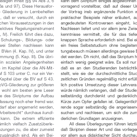
ssigen Inhalt (§§ 94 Abs 3, 6
kann dem Skriptum einiges abgewonnen w
a und 97). Diese Herausfor-
vorragend  vorstellbar,  daß  auf  dieser  
  Gliederung  in  Lernbehelfen
der  Vortrag  insb  ergänzende  Funktion
  daß  er  versucht,  durch  ein
praktischer  Beispiele  näher  erläutert,  a
lichen Voraussetzungen in den
angedeuteten  Kontroversen  eingeht,  ko
ollektives  Regelungsinstrument
Nachlesen liefert und vor allem jene Zwi
 IV). Freilich führt dies dazu,
kenntnisse  vermittelt,  die  für  das  tief
 Schulungs-,  Bildungs-  oder
knappen Sprache erforderlich sind. Bei e
wei  Stellen  nachlesen  kann
ein  freies  Selbststudium  ohne  begleite
n BVen (4. Kap. IV), und unter
tungsbesuch müssen allerdings gewisse
mung (5. Kap. III). Die übri-
det werden. Dh nicht, daß das Skriptum h
n  sozialen  Angelegenheiten
einfach wenig geeignet wäre. Es soll nu
 im  Kapitel über  die  AN-Mit-
daß  es  an  den  Studierenden  beträchtl
f S 103 unter C. nur ein Ver-
stellt,  wie  sie  der  durchschnittliche  St
apitel über die BV auf S 43.
zeitlichen Gründen regelmäßig nicht erfül
bVG-Gliederung zur größeren
lich  positive  Umsetzung  dieser  Lehrver
  wohl  am  besten  jene  Leser
würde nämlich verlangen, daß der Studie
re  des  Skriptums  der  Aufbau
selbständig  durchdenkt  und  gedanklich
rfassung noch eher fremd war. 
Kürze zum Opfer gefallen ist. Gelegentli
 darf  aber  angemerkt  werden,
r
ende  sogar  selbständig  die  angerissene  
Arbeitsrecht“ durchaus 
kundi-
suchen  und  nachlesen,  um  sich  die  zum
kann.  Die  extrem  effiziente
derlichen Grundlagen anzueignen.
ämlich  vielfach  Zusatzüberle-
All  diese  Überlegungen  führen  letztl
zungen zu, die aber zumeist
daß Skripten dieser Art und das vorlieg
zugänglich  sind.  Als  
ein
Bei-
vor  allem  aus  didaktischer  Sicht  durch