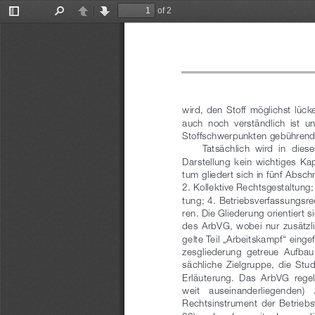
of 2
Toggle
Find
Previous
Next
Sidebar
wird,  den  Stoff  möglichst  lüc
auch  noch  verständlich  ist  u
Stoffschwerpunkten gebührend
T
atsächlich  wird  in  die
Darstellung  kein  wichtiges  Kap
tum gliedert sich in fünf Absch
2. Kollektive Rechtsgestaltung;
tung; 4. Betriebsverfassungsre
r
en. Die Gliederung orientiert s
des  ArbVG,  wobei  nur  zusätzli
gelte Teil „Arbeitskampf“ einge
zesgliederung  getreue  Aufbau  
sächliche  Zielgruppe,  die  Stu
Erläuterung.  Das  ArbVG  regelt
weit   auseinanderliegenden)   
Rechtsinstrument  der  Betriebsv