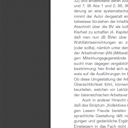
32) und andererseits deren zulä
und 7; 95 Abs 1 und 2; 96, 96
derung  an  eine  systematische
nimmt  der  Autor  dergestalt  an,
teilweises Vorziehen der inhalt
Abschnitt  über  die  BV  als  k
Klarheit zu schaffen (4. Kapitel,
daß  man  nun  zB  BVen  über 
W
ohlfahrtseinrichtungen  an  z
(oder sollte), nämlich unter de
der Arbeitnehmer-(AN-)Mitbestim
gen  Mitwirkungsgegenstände  i
sucht  man  dagegen  vergeblich 
bestimmung; hier findet sich au
weis auf die Ausführungen im K
Ob diese Umgestaltung der Ar
Übersichtlichkeit  führt,  können
beurteilen,  welchen  vor  Lektü
der österreichischen Arbeitsve
Auch  in  anderer  Hinsicht 
daß das Skriptum „Kollektives 
gen
Lesern  Freude  bereiten  
sprachliche  Gestaltung  läßt  n
gungen und gedankliche Ergän
Einsteigern  in  das  Fach  nicht  