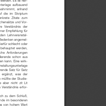
erden. Es ist her-
Unterlage  aufbauend
  wahrnimmt,  anhand
uf  die  im  Skriptum
nkrete  Zitate  zum
schensätze und Vor-
ere  Verständnis  der
iner Empfehlung für
nden  Lehrveranstal-
 Bedenken angemel-
ierfür schlecht oder
r behauptet werden,
iche  Anforderungen
udierende  schon  aus
len kann. Eine wirk-
anstaltungsunterlage
rende Satz für Satz
  ergänzt,  was  der
ch müßte der Studie-
aber  nicht  zit  Lit
  Verständnis  erfor-
ich  zu  dem  Schluß,
ende im besonderen
aus  von  hohem  Wert