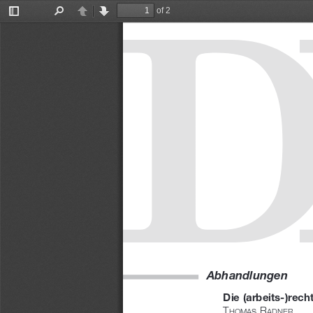
of 2
Toggle
Find
Previous
Next
Sidebar
Abhandlungen
Die (arbeits-)rech
T
 R
h o m a s
a d n e
R