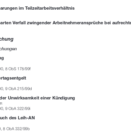
arungen im Teilzeitarbeitsverhältnis 
arten Verfall zwingender Arbeitnehmeransprüche bei aufrechte
echung
echungen
ng 
0, 8 ObS 178/99f
ertagsentgelt 
0, 9 ObA 215/99d
er Unwirksamkeit einer Kündigung 
R
0, 9 ObA 322/99i
uch des Leih-AN 
, 8 ObA 332/99b