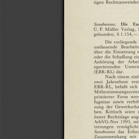
tigen
Rechtsanwender
Sandmann:
Die
Eur
C.
F.
Müller
Verlag,
gebunden,
S
1.154,—.
Die
vorliegende
umfassende
Bearbeit
über
die
Einsetzung
oder
die
Schaffung
ei
Anhörung
der
Arbe
operierenden
Unter
(EBR-RL)
dar.
Nach
einem
ein
zwei
Jahrzehnte
ers
EBR-RL,
befaßt
sich
Mitbestimmungssyst
primierter
Form
wer
fugnisse
sowie
rechtl
zung
der
Gewerkscha
ben.
Kritisch
seien
österr
Rechtslage
ang
ArbVG-Nov
1993,
mi
tretungen
ermöglicht
Sandmann
das
Erfor
Zusammenhang
mit