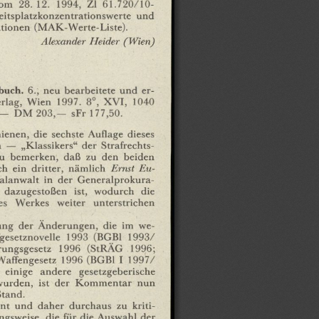
om
28.
12.
1994,
ZI
61.720/10-
eitsplatzkonzentrationswerte
und
tionen
(MAK-Werte-Liste).
Alexander
Ileider
(Wien)
buch.
6.,
neu
bearbeitete
und
er¬
rlag,
Wien
1997.
8°,
XVI,
1040
,—
DM
203,—
sFr
177,50.
hienen,
die
sechste
Auflage
dieses
n
—
„Klassikers"
der
Strafrechts¬
u
bemerken,
daß
zu
den
beiden
ch
ein
dritter,
nämlich
Ernst
Eu¬
alanwalt
in
der
Generalprokura-
dazugestoßen
ist,
wodurch
die
es
Werkes
weiter
unterstrichen
ung
der
Änderungen,
die
im
we¬
fgesetznovelle
1993
(BGBl
1993/
rungsgesetz
1996
(StRÄG
1996;
Waffengesetz
1996
(BGBl
I
1997/
einige
andere
gesetzgeberische
wurden,
ist
der
Kommentar
nun
Stand.
nt
und
daher
durchaus
zu
kriti¬
ngsweise,
die
für
die
Auswahl
der