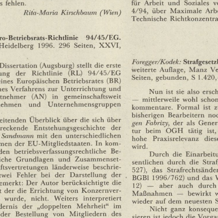
für
Arbeit
und
Soziales
v
s
fehlen.
4/94,
über
Maximale
Arb
Rita-Maria
Kirschbaum
(Wien)
Technische
Richtkonzentra
o-Betriebsrats-Richtlinie
94/45/EG.
Heidelberg
1996.
296
Seiten,
XXVI,
Foregger/Kodek:
Strafgesetz
Dissertation
(Augsburg)
stellt
die
erste
weiterte
Auflage,
Manz
Ve
ung
der
Richtlinie
(RL)
94/45/EG
Seiten,
gebunden,
S
1.420
eines
Europäischen
Betriebsrates
(BR)
nes
Verfahrens
zur
Unterrichtung
und
Nun
ist
sie
also
ersc
itnehmer
(AN)
in
gemeinschaftsweit
—
mittlerweile
wohl
scho
nehmen
und
Unternehmensgruppen
kommentare.
Formal
ist
z
bisherigen
Bearbeitern
no
leitenden
Überblick
über
die
sich
über
gen
Fabrizy,
der
als
Gener
treckende
Entstehungsgeschichte
der
tur
beim
OGH
tätig
ist,
Sandmann
mit
den
unterschiedlichen
hohe
Praxisrelevanz
dies
emen
der
EU-Mitgliedstaaten.
In
kom¬
wird.
den
betriebsverfassungsrechtliche
Be¬
Durch
die
Einarbeit
iche
Grundlagen
und
Zusammenset¬
sentlichen
durch
die
Stra
ftsvertretungen
länderweise
beschrie¬
527),
das
Strafrechtsände
zwei
Fehler
bei
der
Darstellung
der
BGBl
1996/762)
und
das
emerkt:
Der
Autor
berücksichtigte
die
12)
—
aber
auch
durch
t
der
die
Errichtung
von
Konzernver¬
Maßnahmen
—
bewirkt
wurde,
nicht.
Weiters
interpretiert
wieder
auf
dem
neuesten
dernis
der
„doppelten
Mehrheit"
im
Nicht
ganz
konseque
der
Bestellung
von
Mitgliedern
des
sieren
ist
jedoch
die
Vorga