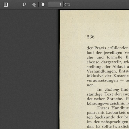
of 2
Toggle
Find
Previous
Next
Sidebar
536
der
Praxis
erfüllenden
lauf
der
jeweiligen
Ve
che
und
formelle
E
ebenso
dargestellt,
wi
stellung,
der
Ablauf
u
Verhandlungen,
Entst
inklusive
der
Kostene
voraussetzungen
—
u
nen.
Im
Anhang
find
ständige
Text
der
eur
deutscher
Sprache.
E
kürzungsverzeichnis
r
Dieses
Handbuc
paart
mit
Lesbarkeit
ten
Sachkunde
der
be
im
deutschsprachigen
dar.
Es
sollte
(wirklich