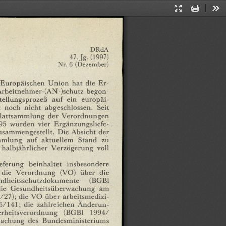
Presentation
Print
Too
Mode
DRdA
47.
Jg.
(1997)
Nr.
6
(Dezember)
Europäischen
Union
hat
die
Er¬
rbeitnehmer-(AN-)schutz
begon¬
ellungsprozeß
auf
ein
europäi¬
noch
nicht
abgeschlossen.
Seit
lattsammlung
der
Verordnungen
95
wurden
vier
Ergänzungsliefe¬
usammengestellt.
Die
Absicht
der
mmlung
auf
aktuellem
Stand
zu
halbjährlicher
Verzögerung
voll
eferung
beinhaltet
insbesondere
die
Verordnung
(VO)
über
die
ndheitsschutzdokumente
(BGBl
ie
Gesundheitsüberwachung
am
/27);
die
VO
über
arbeitsmedizi¬
6/141;
die
zahlreichen
Änderun¬
rheitsverordnung
(BGBl
1994/
achung
des
Bundesministeriums