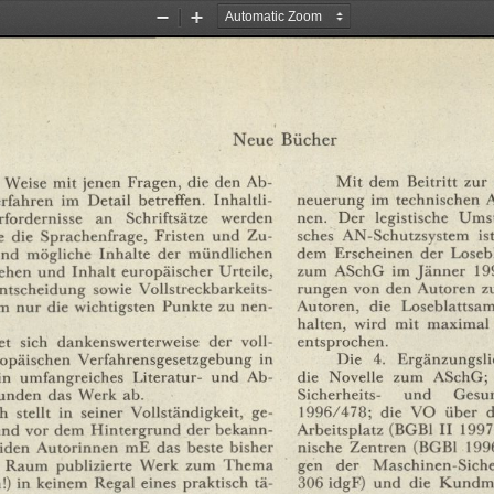
Zoom
Zoom
Out
In
Neue
Bücher
Mit
dem
Beitritt
zur
Weise
mit
jenen
Fragen,
die
den
Ab¬
neuerung
im
technischen
A
rfahren
im
Detail
betreffen.
Inhaltli¬
nen.
Der
legistische
Umst
rfordernisse
an
Schriftsätze
werden
sches
AN-Schutzsystem
ist
e
die
Sprachenfrage,
Fristen
und
Zu¬
dem
Erscheinen
der
Loseb
nd
mögliche
Inhalte
der
mündlichen
zum
ASchG
im
Jänner
19
ehen
und
Inhalt
europäischer
Urteile,
rungen
von
den
Autoren
z
ntscheidung
sowie
Vollstreckbarkeits-
Autoren,
die
Loseblattsa
m
nur
die
wichtigsten
Punkte
zu
nen¬
halten,
wird
mit
maximal
entsprochen.
et
sich
dankenswerterweise
der
voll¬
Die
4.
Ergänzungsli
opäischen
Verfahrensgesetzgebung
in
die
Novelle
zum
ASchG;
in
umfangreiches
Literatur-
und
Ab¬
Sicherheits-
und
Gesu
unden
das
Werk
ab.
1996/478;
die
VO
über
d
h
stellt
in
seiner
Vollständigkeit,
ge¬
Arbeitsplatz
(BGBl
II
1997
und
vor
dem
Hintergrund
der
bekann¬
nische
Zentren
(BGBl
199
iden
Autorinnen
mE
das
beste
bisher
gen
der
Maschinen-Siche
Raum
publizierte
Werk
zum
Thema
306
idgF)
und
die
Kundm
!)
in
keinem
Regal
eines
praktisch
tä¬