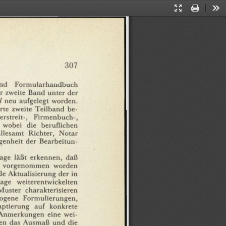
Presentation
Print
Too
Mode
307
nd
Formularhandbuch
r
zweite
Band
unter
der
l
neu
aufgelegt
worden.
rte
zweite
Teilband
be¬
rstreit-,
Firmenbuch-,
wobei
die
beruflichen
allesamt
Richter,
Notar
genheit
der
Bearbeitun¬
age
läßt
erkennen,
daß
vorgenommen
worden
ße
Aktualisierung
der
in
lage
weiterentwickelten
Muster
charakterisieren
zogene
Formulierungen,
ptierung
auf
konkrete
Anmerkungen
eine
wei¬
en
das
Ausmaß
und
die