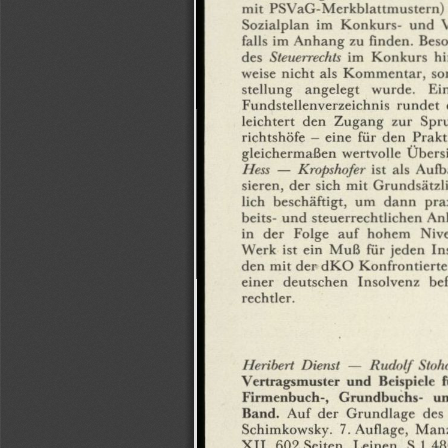
mit
PSVaG-Merkblattmustern)
Sozialplan
im
Konkurs-
und
V
falls
im
Anhang
zu
finden.
Beso
des
Steuerrechts
im
Konkurs
hi
weise
nicht
als
Kommentar,
so
stellung
angelegt
wurde.
Ei
Fundstellenverzeichnis
rundet
leichtert
den
Zugang
zur
Spr
richtshöfe
—
eine
für
den
Prakt
gleichermaßen
wertvolle
Übersi
Hess
—
Kropshofer
ist
als
Aulb
sieren,
der
sich
mit
Grundsätzl
lich
beschäftigt,
um
dann
pra
beits-
und
steuerrechtlichen
Anl
in
der
Folge
auf
hohem
Niv
Werk
ist
ein
Muß
für
jeden
In
den
mit
der
dKO
Konfrontierte
einer
deutschen
Insolvenz
be
rechtler.
Heribert
Dienst
—
Rudolf
Stoh
Vertragsmuster
und
Beispiele
f
Firmenbuch-,
Grundbuchs-
u
Band.
Auf
der
Grundlage
des
Schimkowsky.
7.
Auflage,
Man
XII,
602
Seiten,
Leinen,
S
1.48