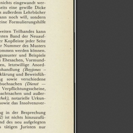
nichts
eingewandt
wer¬
eits
eine
gewiße
Dicke
s
außerdem
Lehrbücher
ann
noch
will,
sondern
eine
Formulierungshilfe
weiten
Teilbandes
kann
rsten
Band
der
Neuauf¬
er
Kopfleiste
jeder
Seite
r
Nummer
des
Musters
nommen
werden
können.
gsmuster
und
Beispiele
s
Ehesachen,
Vormund¬
en,
letztwillige
Anord¬
abhandlung
(Bayjones
—
klärung
und
Beweisfüh¬
ng
sowie
verschiedene
buchsachen
(Dienst
—
Verpflichtungsscheine,
achtsachen
und
außer¬
hek),
notarielle
Urkun¬
sowie
das
Insolvenzver¬
ng
in
der
Besprechung
2)
ist
nichts
hinzuzufü¬
nd
des
neu
aufgelegten
s
tätigen
Juristen
nur