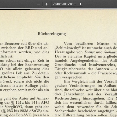
Zoom
Zoom
Out
In
Büchereingang
er
Benutzer
soll
über
die
ak¬
Vom
bewährten
Muster-
u
zwischen
der
BRD
und
an¬
„Schimkowsky"
ist
nunmehr
auch
de
informiert
werden,
wie
dies
Herausgabe
von
Dienst
und
Stohanz
lich
ist.
Der
in
vierzehn
Kapitel
untergliede
un
schon
seit
einiger
Zeit
in
handelt
Angelegenheiten
des
Auße
islang
bei
der
Beantwortung
Grundbuchs-
und
Insolvenzrechts,
O
nie
allein
gelassen;
dies
Tätigkeitsbereiche
der
Autoren
—
oder
Rechtsanwalt
-
die
Praxisbezo
größtes
Lob
aus.
Zu
detail¬
tzlichem
empfiehlt
Hess
den
gen
versprechen.
nbruck,
sofern
sich
nicht
die
Ein
Vergleich
mit
der
Voraufl
dessen
letzter
Auflage
geän¬
gewisse
Veränderungen
im
Aufbau
n
ergeben
somit
mehr
als
ein
sind,
die
teilweise
weit
über
eine
blo
drei
Jahrzehnten
seit
der
Vorauf
ng
geht
der
Autor
auf
Annex¬
Rechtsordnung
hinausgehen.
Die
ng
der
§§
141a
bis
141n
AFG
sich
im
wesentlichen
durch
fallbe
ie
VergütVO,
dann
geht
der
wobei
dem
Anwender
für
die
Ada
(§§
283
bis
283d
dStGB)
ein.
Sachverhalte
bescheiden
angefügte
rung
des
BetrAVG
(versehen
tere
Hilfestellung
bieten
sollen.
Geg