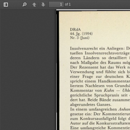
of 1
Toggle
Find
Previous
Next
Sidebar
DRdA
44.
Jg.
(1994)
Nr.
3
(Juni)
Insolvenzrecht
ein
Anliegen:
D
tuellen
Insolvenzrechtsverträge
deren
Ländern
so
detailliert
nach
Maßgabe
des
Raums
mög
Der
Rezensent
hat
das
Werk
n
Verwendung
und
fühlte
sich
b
einer
Frage
zur
deutschen
K
spricht
einem
Handkommentar
liertem
Nachlesen
von
Grundsä
Kommentar
von
Kuhn
—
Uhle
gerichtliche
Spruchpraxis
seit
dert
hat.
Beide
Bände
zusamme
abgerundetes
Ganzes.
In
einem
umfangreichen
Anha
gesetze
ein:
Der
Kommentieru
zum
Konkursausfallgeld
folgt
d
Autor
auf
die
Konkursstraftaten
Eine
umfangreiche
Kommentie