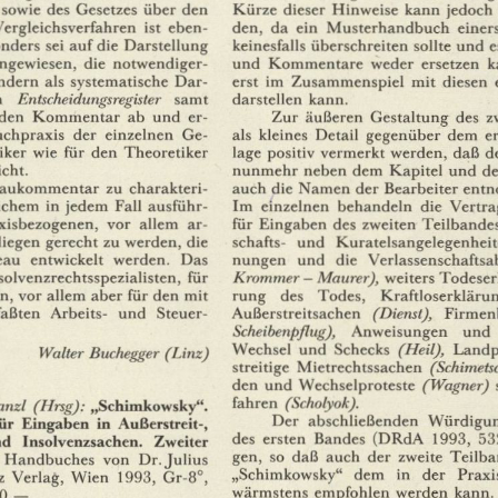
sowie
des
Gesetzes
über
den
Kürze
dieser
Hinweise
kann
jedoch
ergleichsverfahren
ist
eben¬
den,
da
ein
Musterhandbuch
einers
nders
sei
auf
die
Darstellung
keinesfalls
überschreiten
sollte
und
e
ngewiesen,
die
notwendiger¬
und
Kommentare
weder
ersetzen
k
ndern
als
systematische
Dar¬
erst
im
Zusammenspiel
mit
diesen
n
Entscheidungsregister
samt
darstellen
kann.
den
Kommentar
ab
und
er¬
Zur
äußeren
Gestaltung
des
z
uchpraxis
der
einzelnen
Ge¬
als
kleines
Detail
gegenüber
dem
e
iker
wie
für
den
Theoretiker
lage
positiv
vermerkt
werden,
daß
d
cht.
nunmehr
neben
dem
Kapitel
und
de
aukommentar
zu
charakteri¬
auch
die
Namen
der
Bearbeiter
ent
ichem
in
jedem
Fall
ausführ¬
Im
einzelnen
behandeln
die
Vertra
xisbezogenen,
vor
allem
ar-
für
Eingaben
des
zweiten
Teilbande
iegen
gerecht
zu
werden,
die
schafts-
und
Kuratelsangelegenheit
eau
entwickelt
werden.
Das
nungen
und
die
Verlassenschafts
solvenzrechtsspezialisten,
für
Krommer
—
Maurer),
weiters
Todeser
n,
vor
allem
aber
für
den
mit
rung
des
Todes,
Kraftloserkläru
faßten
Arbeits-
und
Steuer¬
Außerstreitsachen
(Dienst),
Firmen
Scheibenpßug),
Anweisungen
und
Wechsel
und
Schecks
(Heil),
Landp
Walter
Buchegger
(Linz)
streitige
Mietrechtssachen
(Schimetsc
den
und
Wechselproteste
(Wagner)
fahren
(Scholyok).
anzl
(Hrsg):
„Schimkowsky".
Der
abschließenden
Würdigu
ür
Eingaben
in
Außerstreit-,
des
ersten
Bandes
(DRdA
1993,
53
nd
Insolvenzsachen.
Zweiter
gen,
so
daß
auch
der
zweite
Teilba
Handbuches
von
Dr.
Julius
„Schimkowsky"
dem
in
der
Praxi
z
Verlag,
Wien
1993,
Gr-8°,
wärmstens
empfohlen
werden
kann.
0.
—
.