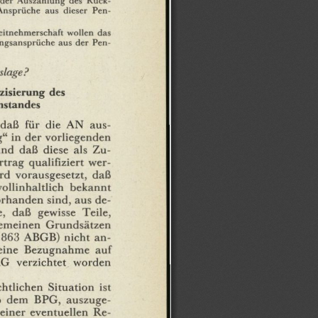
Ansprüche
aus
dieser
Pen¬
eitnehmerschaft
wollen
das
ungsansprüche
aus
der
Pen¬
slage?
zisierung
des
nstandes
daß
für
die
AN
aus¬
g"
in
der
vorliegenden
und
daß
diese
als
Zu¬
rtrag
qualifiziert
wer¬
rd
vorausgesetzt,
daß
vollinhaltlich
bekannt
orhanden
sind,
aus
de¬
,
daß
gewisse
Teile,
gemeinen
Grundsätzen
863
ABGB)
nicht
an¬
eine
Bezugnahme
auf
AG
verzichtet
worden
chtlichen
Situation
ist
b
dem
BPG,
auszuge¬
einer
eventuellen
Re¬