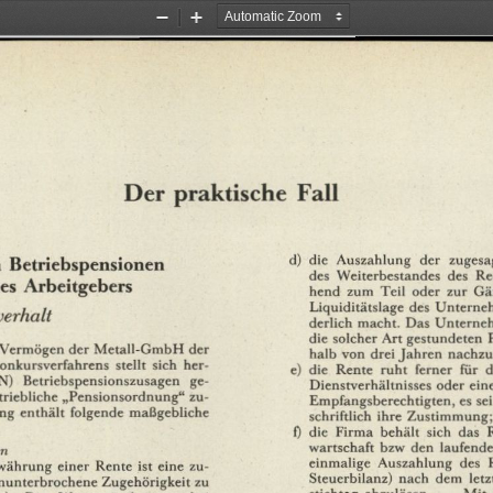
Zoom
Zoom
Out
In
Der
praktische
Fall
d)
die
Auszahlung
der
zugesa
n
Betriebspensionen
des
Weiterbestandes
des
Re
es
Arbeitgebers
hend
zum
Teil
oder
zur
Gä
Liquiditätslage
des
Unterne
erhalt
derlich
macht.
Das
Unterne
die
solcher
Art
gestundeten
Vermögen
der
Metall-GmbH
der
halb
von
drei
Jahren
nachzu
onkursverfahrens
stellt
sich
her¬
e)
die
Rente
ruht
ferner
für
d
N)
Betriebspensionszusagen
ge¬
Dienstverhältnisses
oder
ein
triebliche
„Pensionsordnung"
zu¬
Empfangsberechtigten,
es
sei
ng
enthält
folgende
maßgebliche
schriftlich
ihre
Zustimmung;
f)
die
Firma
behält
sich
das
wartschaft
bzw
den
laufend
en
einmalige
Auszahlung
des
währung
einer
Rente
ist
eine
zu¬
Steuerbilanz)
nach
dem
let
nunterbrochene
Zugehörigkeit
zu
stichtag
abzulösen.
. . .
Mit