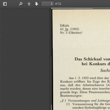
of 11
Toggle
Find
Previous
Next
Sidebar
DRdA
43.
Jg.
(1993)
Nr.
5
(Oktober)
Das
Schicksal
vo
bei
Konkurs
d
Sachv
Am
1.
3.
1993
wird
über
das
Konkurs
eröffnet.
Im
Zuge
des
K
aus,
daß
den
Arbeitnehmern
(A
macht
wurden,
denen
eine
innerbe
grunde
liegt.
Diese
Pensionsordnu
Bestimmungen:
„§
1
Voraussetzungen
und
Leistung
(1)
Voraussetzung
für
die
Ge
mindest
fünfzehnjährige
u