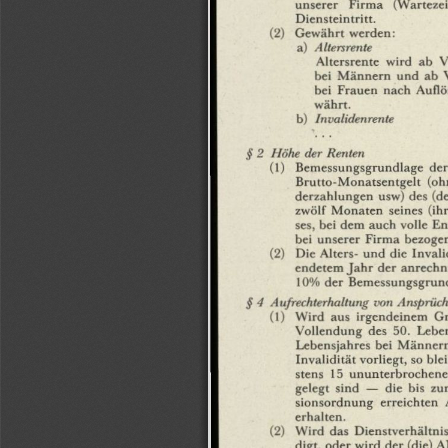
unserer
Firma
(Wartezeit
Diensteintritt.
(2)
Gewährt
werden:
a)
Altersrente
Altersrente
wird
ab
V
bei
Männern
und
ab
bei
Frauen
nach
Auflö
währt.
b)
Invalidenrente
§ 2
Höhe
der
Renten
(1)
Bemessungsgrundlage
der
Brutto-Monatsentgelt
(oh
derzahlungen
usw)
des
(de
zwölf
Monaten
seines
(ihr
ses,
bei
dem
auch
volle
En
bei
unserer
Firma
bezoge
(2)
Die
Alters-
und
die
Invali
endetem
Jahr
der
anrechn
10%
der
Bemessungsgrund
§ 4
Aufrechterhaltung
von
Ansprüch
(1)
Wird
aus
irgendeinem
G
Vollendung
des
50.
Leben
Lebensjahres
bei
Männer
Invalidität
vorliegt,
so
ble
stens
15
ununterbrochene
gelegt
sind
—
die
bis
zu
sionsordnung
erreichten
erhalten.
(2)
Wird
das
Dienstverhältnis
digt,
oder
wird
der
(die)
A