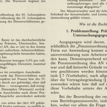
).
Die
Wartezeit
beginnt
bei
stellungsbetragcs
sind
alle
sionszusage
abgegolten."
Der
Masseverwalter
und
die
Arb
Schicksal
der
Anwartschafts-
und
Leist
ollendung
des
60.
Lebensjahres
sionsordnung
geklärt
wissen.
Vollendung
des
55.
Lebensjahres
sung
des
Dienstverhältnisses
ge¬
Wie
ist
die
Recht
1.
Problemstellung.
Prä
Untersuchungsgege
Rente
ist
das
durchschnittliche
Ausgegangen
wird
davon,
ne
Prämien,
Uberstunden,
Son¬
schließlich
die
„Pensionsordnun
r)
AN,
das
er
(sie)
in
den
letzten
es)
aufrechten
Arbeitsverhältnis¬
Form
zur
Anwendung
kommt
tgeltansprüche
bestanden
haben,
satzvereinbarung
zum
Arbeitsve
n
hat.
den
kann.
Dementsprechend
wi
denrente
betragen
0,5%
pro
voll¬
die
Pensionsordnung
den
AN
ungsfahigen
Dienstzeit,
maximal
lage.
war
und
daß
keinerlei
Gründe
v
nen
geschlossen
werden
könnte
en
hei
vorzeitigem
Ausscheiden
runde
das
Dienstverhältnis
nach
insb
§
7
(Vorbehalte),
nach
all
sjahres
bei
Frauen
bzw
des
55.
über
die
Vertragsbegründung
(§
n
durch
uns
gekündigt,
ohne
daß
zuwenden
wären
bzw
daß
auf
iben
—
vorausgesetzt,
daß
wenig¬
diese
Vorbehalte
seitens
des
Dienstjahre
(Wartezeit)
zurück¬
m
Ausscheiden
nach
dieser
Pen¬
wäre.
Ansprüche
unverändert
aufrecht
Bei
der
Beurteilung
der
re
vom
Betriebspensionsrecht,
ins
von
seiten
des
(der)
AN
gekün¬
hen,
wobei
vor
allem
die
Frage
N
fristlos
entlassen,
so
entfällt
je¬