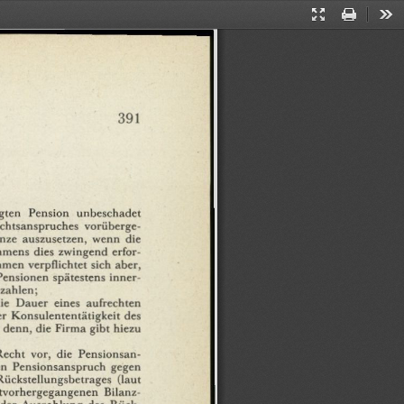
Presentation
Print
Too
Mode
391
gten
Pension
unbeschadet
chtsanspruches
vorüberge¬
nze
auszusetzen,
wenn
die
hmens
dies
zwingend
erfor¬
hmen
verpflichtet
sich
aber,
Pensionen
spätestens
inner¬
zahlen;
ie
Dauer
eines
aufrechten
er
Konsulententätigkeit
des
denn,
die
Firma
gibt
hiezu
Recht
vor,
die
Pensionsan¬
en
Pensionsanspruch
gegen
Rückstellungsbetrages
(laut
ztvorhergegangenen
Bilanz¬
der
Auszahlung
des
Rück-