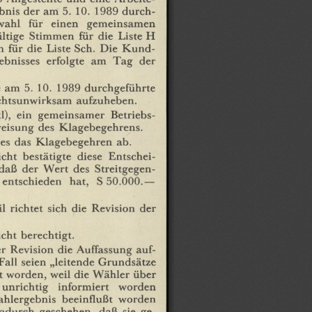
bnis
der
am
5.
10.
1989
durch¬
wahl
für
einen
gemeinsamen
ltige
Stimmen
für
die
Liste
H
n
für
die
Liste
Sch.
Die
Kund¬
bnisses
erfolgte
am
Tag
der
e am
5.
10.
1989
durchgeführte
chtsunwirksam
aufzuheben.
l),
ein
gemeinsamer
Betriebs¬
eisung
des
Klagebegehrens.
es
das
Klagebegehren
ab.
cht
bestätigte
diese
Entschei¬
daß
der
Wert
des
Streitgegen¬
entschieden
hat,
S
50.000.—
l
richtet
sich
die
Revision
der
icht
berechtigt.
er
Revision
die
Auffassung
auf¬
Fall
seien
„leitende
Grundsätze
t
worden,
weil
die
Wähler
über
unrichtig
informiert
worden
hlergebnis
beeinflußt
worden
adurch
geschehen,
daß
sie
ge¬