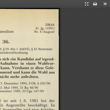
Presentation
Print
Too
Mode
DRdA
41.
Jg.
(1991)
enliste
Nr.
4
(August)
36.
;
§
59
Abs
1
ArbVG;
§
43
Steiermär-
eindewahlordnung
n
sich
ein
Kandidat
auf
irgend¬
Aufnahme
in
einen
Wahlvor¬
kann.
Versäumt
er
diese
Gele¬
immend
und
kann
die
Wahl
aus
nicht
mehr
anfechten.
5.
Dezember
1990,
9
Ob
A
230/90
3.
Mai
1990,
31
Ra
48/90
ezember
1989,
23
Cga
147/89
)
ist
seit
1.8.
1981
bei
der
ls
Angestellte
beschäftigt.
In
3
Angestellte
und
eine
Arbeite¬