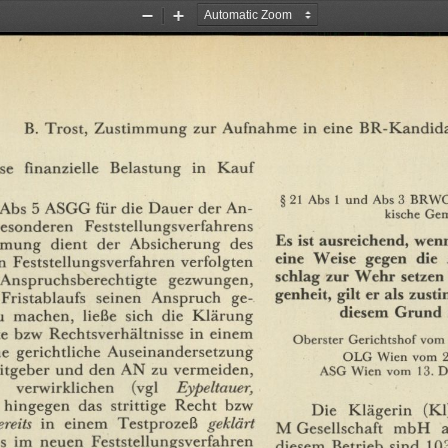
Zoom
Zoom
Out
In
B.
Trost,
Zustimmung
zur
Aufnahme
in
eine
BR-Kandidat
se
finanzielle
Belastung
in
Kauf
§
21
Abs
1
und
Abs
3
BRWO
Abs
5
ASGG
für
die
Dauer
der
An¬
kische
Gem
esonderen
Feststellungsverfahrens
Es
ist
ausreichend,
wen
mmung
dient
der
Absicherung
des
eine
Weise
gegen
die
n
Feststellungsverfahren
verfolgten
schlag
zur
Wehr
setzen
Anspruchsberechtigte
gezwungen,
genheit,
gilt
er
als
zust
Fristablaufs
seinen
Anspruch
ge¬
diesem
Grund
u
machen,
ließe
sich
die
Klärung
e
bzw
Rechtsverhältnisse
in
einem
Oberster
Gerichtshof
vom
ne
gerichtliche
Auseinandersetzung
OLG
Wien
vom
2
itgeber
und
den
AN
zu
vermeiden,
ASG
Wien
vom
13.
D
verwirklichen
(vgl
Eypeltauer,
hingegen
das
strittige
Recht
bzw
Die
Klägerin
(Kl
ereits
in
einem
Testprozeß
geklärt
M
Gesellschaft
mbH
a
s
im
neuen
Feststellungsverfahren
diesem
Betrieb
sind
10