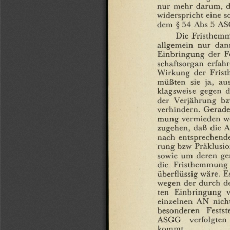
nur
mehr
darum,
d
widerspricht
eine
s
dem
§
54
Abs
5
AS
Die
Fristhem
allgemein
nur
dan
Einbringung
der
F
schaftsorgan
erfah
Wirkung
der
Fris
müßten
sie
ja,
au
klagsweise
gegen
d
der
Verjährung
b
verhindern.
Gerade
mung
vermieden
w
zugehen,
daß
die
A
nach
entsprechend
rung
bzw
Präklusio
sowie
um
deren
ge
die
Fristhemmung
überflüssig
wäre.
E
wegen
der
durch
d
ten
Einbringung
einzelnen
AN
nich
besonderen
Festst
ASGG
verfolgten
kommt.