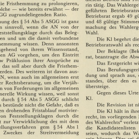
ie
Fristhemmung
zu
prolongieren,
rin
tätig.
Das
Wahlerge
olche
—
wie
bereits
erwähnt
—
der
geführten
Betriebsrats
GG
zugrundeliegenden
Ratio.
Betriebsrat
ergab
49
gü
mung
des
§
54
Abs
5
ASGG
ist
ganz
und
48
gültige
Stimme
machung
des
Wahlerge
n
sinnvoll,
wenn
die
AN
von
der
Wahl.
eststellungsklage
durch
das
Beleg¬
ren
und
um
die
damit
verbundene
Die
Kl
begehrt
di
themmung
wissen.
Denn
ansonsten
Betriebsratswahl
als
re
sgehend
von
ihrem
Wissensstand,
Der
Beklagte
(Bek
en
AG
vorgehen,
um
den
Eintritt
rat,
beantragte
die
Abw
zw
Präklusion
ihrer
Ansprüche
zu
Das
Erstgericht
wi
das
soll
aber
durch
die
Fristhem¬
Das
Berufungsgeri
erden.
Des
weiteren
ist
davon
aus¬
dung
und
sprach
aus,
N,
wenn
auch
im
allgemeinen
erst
standes,
über
den
es
er
Rechtsberatung,
um
die
Verjäh¬
übersteige.
n
von
Forderungen
im
allgemeinen
Gegen
dieses
Urtei
nerelle
Wirkung
wissen,
weil
sonst
Kl.
durch
§
54
Abs
5
ASGG
schlicht
Die
Revision
ist
n
s
bestünde
nicht
die
Gefahr,
daß
es
en
drohenden
Fristablauf
motivier¬
Die
Kl
hält
in
ihr
von
Feststellungsklagen
durch
die
recht,
im
vorliegenden
t
zur
Verwirklichung
des
mit
dem
des
Wahlrechts"
verletz
ellungsverfahren
gern
§
54
Abs
1
die
Kandidatenlisten
Zweckes
der
Streitvermeidung
seien,
wodurch
das
Wa
sein
könnte.
Dies
sei
d