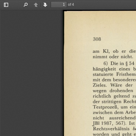
of 4
Toggle
Find
Previous
Next
Sidebar
308
am
Kl,
ob
er
die
nimmt
oder
nicht.
6)
Die
in
§
54
hängigkeit
eines
b
statuierte
Fristhe
mit
dem
besondere
Zieles.
Wäre
der
wegen
drohenden
richtlich
geltend
z
der
strittigen
Recht
Testprozeß,
um
ei
zwischen
dem
Arbe
nicht
ausreichend
JB1
1987,
567).
Ist
Rechtsverhältnis
b
worden
und
geht
e