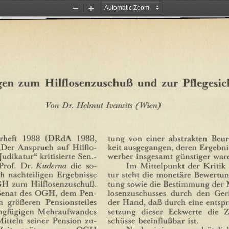
Zoom
Zoom
Out
In
gen
zum
Hilflosenzuschuß
und
zur
Pflegesi
Von
Dr.
Helmut
Ivansits
(Wien)
rheft
1988
(DRdA
1988,
tung
von
einer
abstrakten
Beur
„Der
Anspruch
auf
Hilflo¬
keit
ausgegangen,
deren
Ergebni
werber
insgesamt
günstiger
war
Judikatur"
kritisierte
Sen.-
rof.
Dr.
Kuderna
die
so¬
Im
Mittelpunkt
der
Kritik
ch
nachteiligen
Ergebnisse
tur
steht
die
monetäre
Bewertun
GH
zum
Hilflosenzuschuß.
tung
sowie
die
Bestimmung
der
Senat
des
OGH,
dem
Pen¬
losenzuschusses
durch
den
Ger
h
größeren
Pensionsteiles
der
Hand,
daß
durch
eine
entsp
ngfügigen
Mehraufwandes
setzung
dieser
Eckwerte
die
Z
itteln
seiner
Pension
zu¬
schüsse
beeinflußbar
ist.
Zeit
später
vom
OGH
Nach
einigen
grundsätzlic