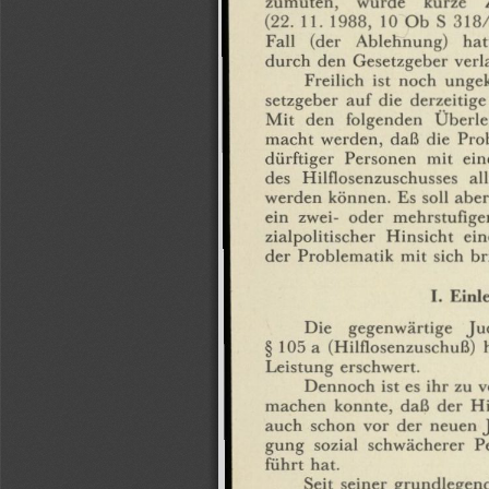
(22.
11.
1988,
10
Ob
S
318/
Fall
(der
Ablehnung)
hat
durch
den
Gesetzgeber
verl
Freilich
ist
noch
ungek
setzgeber
auf
die
derzeitige
Mit
den
folgenden
Überl
macht
werden,
daß
die
Pro
dürftiger
Personen
mit
ein
des
Hilflosenzuschusses
al
werden
können.
Es
soll
aber
ein
zwei-
oder
mehrstufige
zialpolitischer
Hinsicht
ein
der
Problematik
mit
sich
br
I.
Einl
Die
gegenwärtige
Ju
§
105
a
(Hilflosenzuschuß)
Leistung
erschwert.
Dennoch
ist
es
ihr
zu
v
machen
konnte,
daß
der
Hi
auch
schon
vor
der
neuen
gung
sozial
schwächerer
P
führt
hat.
Seit
seiner
grundlegen