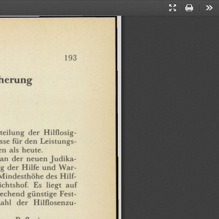
Presentation
Print
Too
Mode
1
93
cherung
teilung
der
Hilflosig¬
sse
für
den
Leistungs¬
en
als
heute.
an
der
neuen
Judika¬
g
der
Hilfe
und
War¬
Mindesthöhe
des
Hilf¬
ichtshof.
Es
liegt
auf
rechend
günstige
Fest¬
ahl
der
Hilflosenzu-
hen
Reflexionen
zum