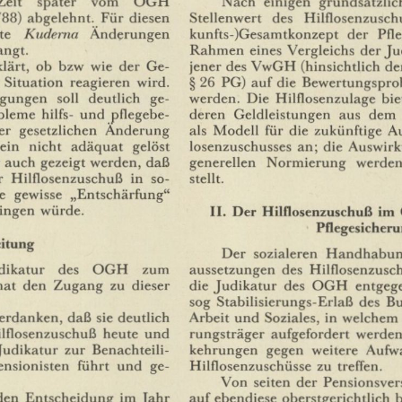
88)
abgelehnt.
Für
diesen
Stellenwert
des
Hilflosenzusch
te
Kuderna
Änderungen
kunfts-)Gesamtkonzept
der
Pfl
angt.
Rahmen
eines
Vergleichs
der
Ju
lärt,
ob
bzw
wie
der
Ge¬
jener
des
VwGH
(hinsichtlich
de
Situation
reagieren
wird.
§
26
PG)
auf
die
Bewertungspro
egungen
soll
deutlich
ge¬
werden.
Die
Hilflosenzulage
bie
bleme
hilfs-
und
pflegebe¬
deren
Geldleistungen
aus
dem
er
gesetzlichen
Änderung
als
Modell
für
die
zukünftige
Au
lein
nicht
adäquat
gelöst
losenzuschusses
an;
die
Auswirk
auch
gezeigt
werden,
daß
generellen
Normierung
werden
r
Hilflosenzuschuß
in
so¬
stellt.
e
gewisse
„Entschärfung"
ingen
würde.
II.
Der
Hilflosenzuschuß
im
Pflegesicher
eitung
Der
sozialeren
Handhabu
dikatur
des
OGH
zum
aussetzungen
des
Hilflosenzusc
hat
den
Zugang
zu
dieser
die
Judikatur
des
OGH
entgeg
sog
Stabilisierungs-Erlaß
des
Bu
erdanken,
daß
sie
deutlich
Arbeit
und
Soziales,
in
welchem
lflosenzuschuß
heute
und
rungsträger
aufgefordert
werden
Judikatur
zur
Benachteili¬
kehrungen
gegen
weitere
Aufw
ensionisten
führt
und
ge¬
Hilflosenzuschüsse
zu
treffen.
Von
seiten
der
Pensionsver
den
Entscheidung
im
Jahr
auf
ebendiese
oberstgerichtlich