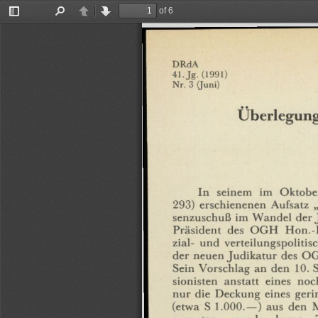
of 6
Toggle
Find
Previous
Next
Sidebar
DRdA
41.Jg.
(1991)
Nr.
3
(Juni)
Überlegun
In
seinem
im
Oktobe
293)
erschienenen
Aufsatz
senzuschuß
im
Wandel
der
Präsident
des
OGH
Hon.-P
zial-
und
verteilungspolitis
der
neuen
Judikatur
des
O
Sein
Vorschlag
an
den
10.
sionisten
anstatt
eines
noc
nur
die
Deckung
eines
geri
(etwa
S
1.000.—)
aus
den
M
zumuten,
wurde
kurze