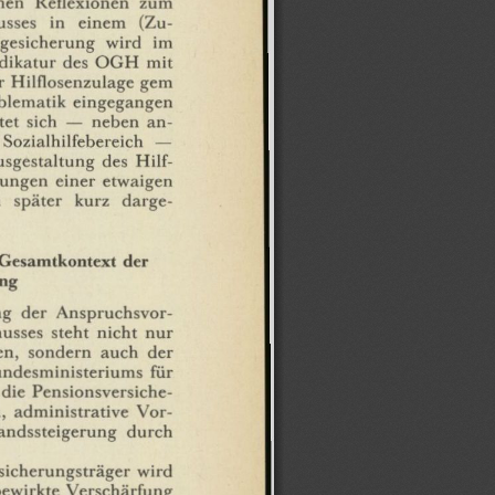
usses
in
einem
(Zu-
egesicherung
wird
im
dikatur
des
OGH
mit
r
Hilflosenzulage
gern
blematik
eingegangen
tet
sich
—
neben
an¬
Sozialhilfebereich
—
sgestaltung
des
Hilf¬
ungen
einer
etwaigen
später
kurz
darge¬
Gesamtkontext
der
ung
ng
der
Anspruchsvor¬
husses
steht
nicht
nur
en,
sondern
auch
der
ndesministeriums
für
die
Pensionsversiche-
,
administrative
Vor¬
andssteigerung
durch
sicherungsträger
wird
bewirkte
Verschärfung