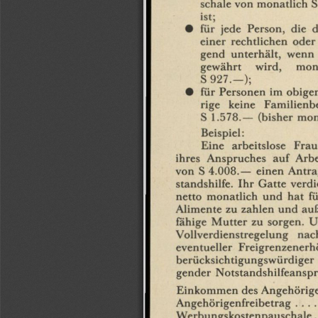
schale
von
monatlich
S
ist;
•
für
jede
Person,
die
d
einer
rechtlichen
oder
gend
unterhält,
wenn
gewährt
wird,
mon
S
927.—);
•
für
Personen
im
obige
rige
keine
Familienbe
S
1.578.—
(bisher
mon
Beispiel:
Eine
arbeitslose
Frau
ihres
Anspruches
auf
Arbe
von
S
4.008.—
einen
Antra
standshilfe.
Ihr
Gatte
verdi
netto
monatlich
und
hat
f
Alimente
zu
zahlen
und
au
fähige
Mutter
zu
sorgen.
U
Vollverdienstregelung
nac
eventueller
Freigrenzener
berücksichtigungswürdiger
gender
Notstandshilfeansp
Einkommen
des
Angehörig
Angehörigenfreibetrag
Werbungskostenpauschale