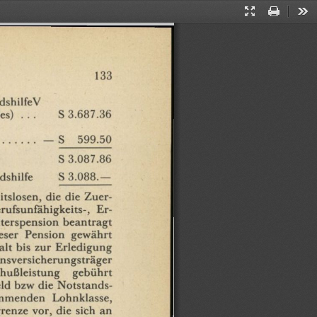
Presentation
Print
Too
Mode
133
dshilfeV
es)
...
S
3.687.36
—
S
599.50
S
3.087.86
dshilfe
S
3.088.—
itslosen,
die die
Zuer-
rufsunfahigkeits-,
Er-
terspension
beantragt
eser
Pension
gewährt
alt
bis
zur
Erledigung
nsversicherungsträger
hußleistung
gebührt
ld
bzw
die
Notstands¬
mmenden
Lohnklasse,
renze
vor,
die
sich
an