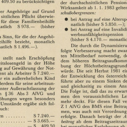
409.50
zu
berücksichtigen
der
durchschnittlichen
Pension
Wirksamkeit
ab
1. 1.
1983
gelte
er
Angehörige
auf
Grund
schußobergrenzen:
sittlichen
Pflicht
überwie¬
•
bei
Antrag
auf
eine
Altersp
für
diese
Familienbeihilfe
natlich
(bisher
S
5.850.—);
atlich
S
978.—
(bisher
•
bei
Antrag
auf
eine
Invalidi
werbsunfähigkeitspension
n
Sinn,
für
die
der
Angehö¬
(bisher
S
4.170.—
monatlic
ihilfe
bezieht,
monatlich
Die
durch
die
Dynamisier
atlich
S
1.496.—).
folgte
Verbesserung
macht
zwan
ten
Mittelbedarf
notwendig,
d
stellt
nach
Erschöpfung
dem
höheren
Beitragsaufkom
itslosengeld
in
der
Höhe
bung
der
Höchstbeitragsgrund
g
auf
Gewährung
der
Not¬
würde.
Die
seit
Herbst
1981
ei
ent
als
Arbeiter
S
7.240.—
der
Entwicklung
des
österreich
ür
ein
außereheliches
Kind
führte
aber
zu
einem
Sinken
d
ßerdem
für
seine
arbeitsun¬
und
gleichzeitig
zu
einem
Ans
nter
Außerachtlassung
der
Die
Folge
ist,
daß
das
zu
erwar
h
§
36
Abs
3
A1VG
und
men
den
voraussichtlichen
Le
höhungen
wegen
besonders
mehr
deckt.
Für
diesen
Fall
ve
Umstände
ergäbe
sich
fol¬
Z
1
A1VG
den
BMS
eine
Beitr
ruch:
men,
was
auch
mit
Verordnung
en
S
7.240.—
erfolgte.
Danach
beträgt
der
A
—
S
3.665.—
beitrag
ab
dem
Beitragszeitrau
—
S
409.50
bei
monatlicher
Entlohnung
ab