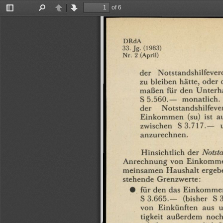
of 6
Toggle
Find
Previous
Next
Sidebar
DRdA
33.
Jg.
(1983)
Nr.
2
(April)
der
Notstandshilfeve
zu
bleiben
hätte,
oder
maßen
für
den
Unterh
S
5.560.—
monatlich.
der
Notstandshilfev
Einkommen
(su)
ist
a
zwischen
S
3.717.—
anzurechnen.
Hinsichtlich
der
Notsta
Anrechnung
von
Einkomm
meinsamen
Haushalt
ergeb
stehende
Grenzwerte:
•
für
den
das
Einkomme
S
3.665.—
(bisher
S
von
Einkünften
aus
u
tigkeit
außerdem
noch