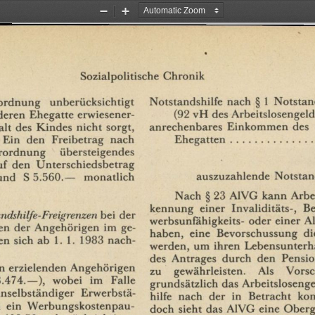
Zoom
Zoom
Out
In
Sozialpolitische
Chronik
Notstandshilfe
nach
§
1
Notstan
rordnung
unberücksichtigt
(92
vH
des
Arbeitslosengeld
deren
Ehegatte
erwiesener¬
anrechenbares
Einkommen
des
alt
des
Kindes
nicht
sorgt,
Ehegatten
Ein
den
Freibetrag
nach
erordnung
übersteigendes
uf
den
Unterschiedsbetrag
auszuzahlende
Notstan
und
S
5.560.—
monatlich
Nach
§
23
A1VG
kann
Arbe
kennung
einer
Invaliditäts-,
Be
ndshilfe-Freigrenzen
bei
der
werbsunfähigkeits-
oder
einer
Al
en
der
Angehörigen
im
ge¬
haben,
eine
Bevorschussung
di
en
sich
ab
1.
1.
1983
nach¬
werden,
um
ihren
Lebensunterh
des
Antrages
durch
den
Pensio
n
erzielenden
Angehörigen
zu
gewährleisten.
Als
Vorsc
3.474.—),
wobei
im
Falle
grundsätzlich
das
Arbeitslosenge
nselbständiger
Erwerbstä¬
hilfe
nach
der
in
Betracht
ko
ein
Werbungskostenpau¬
doch
sieht
das
A1VG
eine
Oberg