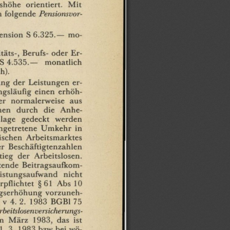
shöhe
orientiert.
Mit
n
folgende
Pensionsvor-
ension
S
6.325.—
mo¬
täts-,
Berufs-
oder
Er¬
S
4.535.—
monatlich
h).
ung
der
Leistungen
er¬
gsläufig
einen
erhöh¬
er
normalerweise
aus
men
durch
die
Anhe-
lage
gedeckt
werden
ngetretene
Umkehr
in
ischen
Arbeitsmarktes
er
Beschäftigtenzahlen
tieg
der
Arbeitslosen.
tende
Beitragsaufkom¬
istungsaufwand
nicht
rpflichtet
§61
Abs
10
agserhöhung
vorzuneh¬
v
4.
2.
1983
BGBl
75
rbeitslosenversicherungs¬
m
März
1983,
das
ist
1.3.
1983
bzw
bei
wö¬