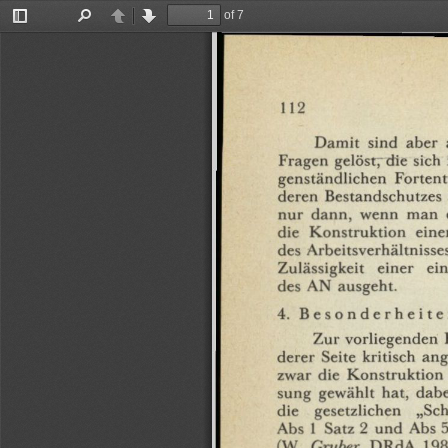
of 7
Toggle
Find
Previous
Next
Sidebar
112
Damit
sind
aber
Fragen
gelöstrdie
sich
genständlichen
Forten
deren
Bestandschutzes
nur
dann,
wenn
man
die
Konstruktion
eine
des
Arbeitsverhältnisse
Zulässigkeit
einer
ein
des
AN
ausgeht.
4.
Besonderheite
Zur
vorliegenden
derer
Seite
kritisch
ang
zwar
die
Konstruktion
sung
gewählt
hat,
dabe
die
gesetzlichen
„Sc
Abs
1
Satz
2
und
Abs
(W.
Gruber,
DRdA
198