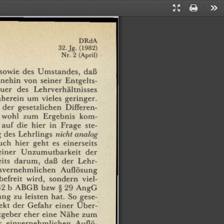
Presentation
Print
Too
Mode
DRdA
32.
Jg.
(1982)
Nr.
2
(April)
sowie
des
Umstandes,
daß
nehin
von
seiner
Entgelts¬
uer
des
Lehrverhältnisses
herein
um
vieles
geringer.
der
gesetzlichen
Differen¬
wohl
zum
Ergebnis
kom¬
auf
die
hier
in
Frage
ste¬
g
des
Lehrlings
nicht
analog
uch
hier
geht
es
einerseits
einer
Unzumutbarkeit
der
its
darum,
daß
der
Lehr¬
nvernehmlichen
Auflösung
befreit
wird,
sondern
viel¬
62
b
ABGB
bzw
§
29
AngG
ung
zu
leisten
hat.
So
gese¬
ekt
der
Gefahr
einer
Über¬
tgeber
eher
eine
Nähe
zum
r
einvernehmlichen
Auflö¬