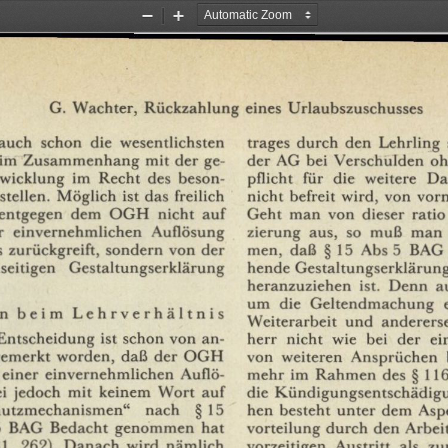
Zoom
Zoom
Out
In
G.
Wächter,
Rückzahlung
eines
Urlaubszuschusses
auch
schon
die
wesentlichsten
träges
durch
den
Lehrling
im
Zusammenhang
mit
der
ge¬
der
AG
bei
Verschulden
oh
twicklung
im
Recht
des
beson¬
pflicht
für
die
weitere
Da
stellen.
Möglich
ist
das
freilich
nicht
befreit
wird,
von
vorn
entgegen
dem
OGH
nicht
auf
Geht
man
von
dieser
ratio
r
einvernehmlichen
Auflösung
zierung
aus,
so
muß
man
men,
daß
§
15
Abs
5
BAG
s
zurückgreift,
sondern
von
der
hende
Gestaltungserklärun
seitigen
Gestaltungserklärung
heranzuziehen
ist.
Denn
a
um
die
Geltendmachung
n
beim
Lehrverhältnis
Weiterarbeit
und
andererse
herr
nicht
wie
bei
der
ei
Entscheidung
ist
schon
von
an¬
emerkt
worden,
daß
der
OGH
von
weiteren
Ansprüchen
einer
einvernehmlichen
Auflö¬
mehr
im
Rahmen
des
§
11
i
jedoch
mit
keinem
Wort
auf
die
Kündigungsentschädig
hen
besteht
unter
dem
Asp
hutzmechanismen"
nach
§
15
vorteilung
durch
den
Arbei
5
BAG
Bedacht
genommen
hat
vorzeitigen
Austritt
als
zu
1,
262).
Danach
wird
nämlich