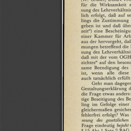
für
die
Wirksamkeit
sung
des
Lehrverhältnis
lich
erfolgt,
daß
auf
Se
lings
die
Zustimmung
geben
ist
und
daß
übe
zeit")
eine
Bescheinigu
einer
Kammer
für
Arb
aus
der
hervorgeht,
da
mungen
betreffend
die
sung
des
Lehrverhältni
daß
mit
der
vom
OGH
zichtes"
auf
den
beson
same
Beendigung
des
ist,
wenn
alle
diese
auch
tatsächlich
erfüllt
Geht
man
dagege
Gestaltungserklärung
d
die
Frage
etwas
anders:
tige
Beseitigung
des
Be
ling
im
Gefolge
einer
gleichermaßen
gesicher
fehlerfrei
erfolgt?
Was
mung
des
gesetzlichen
Frage
eindeutig
bejaht
§
15
Abs
1
Satz
2
BAG