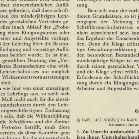
sung.
einer
einvernehmlichen
Auflö¬
Beurteilt
man
die
vorl
ses
gefordert,
daß
diese
schrift¬
diesen
Grundsätzen,
so
ist
iten
des
minderjährigen
Lehr¬
entgegen
der
Meinung
d
des
gesetzlichen
Vertreters
ge¬
rdies
(nach
Ablauf
der
„Probe¬
Schriftformerfordernisses
e
nicht
ausreichend
sein
kan
ng
eines
Einigungsamtes
oder
das
Ergebnis
der
Entscheid
eiter
und
Angestellte
vorliegt,
den.
Denn
die
Klage
selbst
ß
der
Lehrling
über
die
Bestim¬
tige
Gestaltungserklärung
Endigung
und
vorzeitige
Auflö¬
den
besonderen
Bestandsc
sses
belehrt
wurde.
Es
ist
klar,
minderjährige
Kläger
ist
we
gewählten
Deutung
des
„Ver¬
durch
seinen
gesetzlichen
V
deren
Bestandschutz
eine
wirk¬
und
die
Klage
selbst
erfüllt
Lehrverhältnisses
nur
möglich
Erfordernis
der
Schriftlichk
Wirksamkeitsvoraussetzungen
rung
durch
ein
Einigungs
sind.
Arbeiter
und
Angestellte
w
n
wie
hier
von
einer
einseitigen
es
Lehrlings
aus,
so
stellt
sich
Muß
nicht
auch
für
die
einsei¬
standschutzes
durch
den
Lehr¬
ungerechtfertigten
Entlassung
6
t
sein,
daß
die
Willensbildung
§§
1435,
1437
ABGB;
§
14
KollV
die
Schriftform
und
die
Zustim¬
beitenden
Indust
Vertreters
betrifft,
muß
diese
1.
Zu
Unrecht
ausbezahlte
werden,
da
diese
Kautelen
gern
fern
ihnen
Unterhaltschara
nicht
nur
für
die
einvernehmli¬