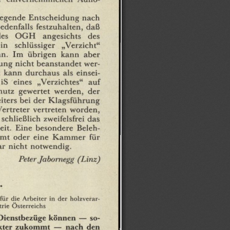
iegende
Entscheidung
nach
jedenfalls
festzuhalten,
daß
es
OGH
angesichts
des
in
schlüssiger
„Verzicht"
n.
Im
übrigen
kann
aber
ung
nicht
beanstandet
wer¬
kann
durchaus
als
einsei¬
iS
eines
„Verzichtes"
auf
hutz
gewertet
werden,
der
iters
bei
der
Klagsführung
ertreter
vertreten
worden,
schließlich
zweifelsfrei
das
eit.
Eine
besondere
Beleh¬
amt
oder
eine
Kammer
für
ar
nicht
notwendig.
Peter
Jabornegg
(Linz)
.
für
die
Arbeiter
in
der
holzverar¬
rie
Österreichs
Dienstbezüge
können
—
so¬
kter
zukommt
—
nach
den