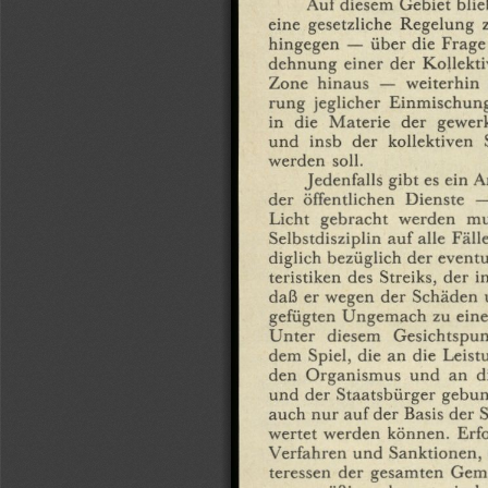
Auf
diesem
Gebiet
blie
eine
gesetzliche
Regelung
hingegen
—
über
die
Frage
dehnung
einer
der
Kollekt
Zone
hinaus
—
weiterhin
rung
jeglicher
Einmischun
in
die
Materie
der
gewerk
und
insb
der
kollektiven
werden
soll.
Jedenfalls
gibt
es
ein
A
der
öffentlichen
Dienste
—
Licht
gebracht
werden
mu
Selbstdisziplin
auf
alle
Fäll
diglich
bezüglich
der
eventu
teristiken
des
Streiks,
der
i
daß
er
wegen
der
Schäden
gefügten
Ungemach
zu
ein
Unter
diesem
Gesichtspun
dem
Spiel,
die
an
die
Leist
den
Organismus
und
an
d
und
der
Staatsbürger
gebu
auch
nur
auf
der
Basis
der
S
wertet
werden
können.
Erf
Verfahren
und
Sanktionen,
teressen
der
gesamten
Geme