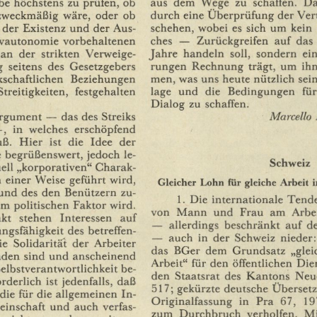
aus
dem
Wege
zu
schaffen.
Da
be
höchstens
zu
prüfen,
ob
durch
eine
Uberprüfung
der
Ver
zweckmäßig
wäre,
oder
ob
schehen,
wobei
es
sich
um
kein
der
Existenz
und
der
Aus¬
ches
—
Zurückgreifen
auf
das
ivautonomie
vorbehaltenen
Jahre
handeln
soll,
sondern
ein
an
der
strikten
Verweige¬
rungen
Rechnung
trägt,
um
ih
g
seitens
des
Gesetzgebers
men,
was
uns
heute
nützlich
sei
schaftlichen
Beziehungen
lage
und
die
Bedingungen
für
Streitigkeiten,
festgehalten
Dialog
zu
schaffen.
Marcello
rgument
—
das
des
Streiks
,
in
welches
erschöpfend
ß.
Hier
ist
die
Idee
der
e
begrüßenswert,
jedoch
le¬
Schweiz
ell
„korporativen"
Charak¬
n
einer
Weise
geführt
wird,
Gleicher
Lohn
für
gleiche
Arbeit
und
des
den
Benützern
zu¬
1.
Die
internationale
Tend
em
politischen
Faktor
wird.
von
Mann
und
Frau
am
Arbei
kt
stehen
Interessen
auf
—
allerdings
beschränkt
auf
d
ungsfähigkeit
des
betreffen¬
—
auch
in
der
Schweiz
nieder:
ie
Solidarität
der
Arbeiter
das
BGer
dem
Grundsatz
„glei
nden
sind
und
anscheinend
Arbeit"
für
den
öffentlichen
Die
elbstverantwortlichkeit
be¬
den
Staatsrat
des
Kantons
Neu
orderlich
ist
jedenfalls,
daß
517;
gekürzte
deutsche
Uberset
die
für
die
allgemeinen
In¬
Originalfassung
in
Pra
67,
19
inschaft
und
auch
verfas¬
zum
Durchbruch
verholfen.
Mi