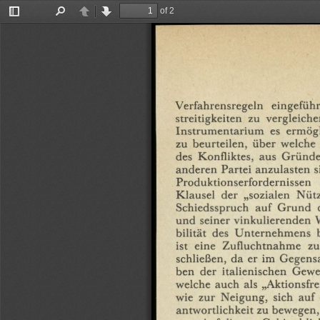
of 2
Toggle
Find
Previous
Next
Sidebar
Verfahrensregeln
eingeführ
streitigkeiten
zu
vergleiche
Instrumentarium
es
ermög
zu
beurteilen,
über
welche
des
Konfliktes,
aus
Gründe
anderen
Partei
anzulasten
s
Produktionserfordernissen
Klausel
der
„sozialen
Nütz
Schiedsspruch
auf
Grund
und
seiner
vinkulierenden
bilität
des
Unternehmens
ist
eine
Zufluchtnahme
zu
schließen,
da
er
im
Gegens
ben
der
italienischen
Gewe
welche
auch
als
„Aktionsfre
wie
zur
Neigung,
sich
auf
antwortlichkeit
zu
bewegen,