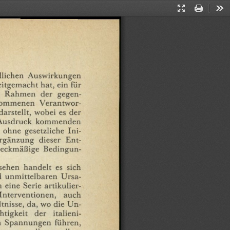
Presentation
Print
Too
Mode
dlichen
Auswirkungen
eitgemacht
hat,
ein
für
Rahmen
der
gegen¬
nommenen
Verantwor¬
darstellt,
wobei
es
der
Ausdruck
kommenden
ohne
gesetzliche
Ini¬
rgänzung
dieser
Ent¬
eckmäßige
Bedingun¬
sehen
handelt
es
sich
d
unmittelbaren
Ursa¬
h
eine
Serie
artikulier¬
Interventionen,
auch
tnisse,
da,
wo
die
Un¬
tigkeit
der
italieni¬
n
Spannungen
führen,