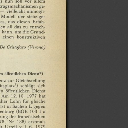
s
nun
soll
vor
allem
tragsmechanismen
ge¬
—
vielleicht
unmögli¬
Modell
der
siebziger
es,
das
diesen
Erfah¬
nen
all
das
zu
entneh¬
n
kann,
um
die
Grund¬
einen
konstruktiven
De
Cristofaro
(Verona)
im
öffentlichen
Dienst*)
enz
zur
Gleichstellung
tsplatz1)
schlägt
sich
en
öffentlichen
Dienst
Am
12. 10.
1977
hat
cher
Lohn
für
gleiche
nst
in
Sachen
L
gegen
enburg
(BGE
103
I
a
zung
der
französischen
78,
Nr
138)
erstmals
t
Urteil
v
1.6.
1979