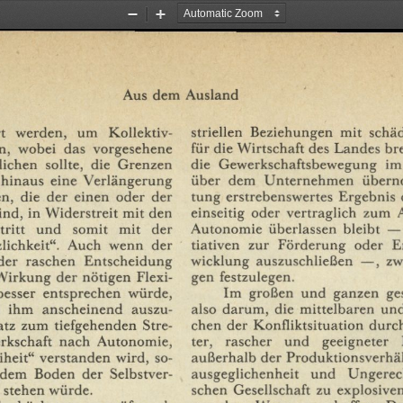
Zoom
Zoom
Out
In
Aus
dem
Ausland
striellen
Beziehungen
mit
schä
t
werden,
um
Kollektiv¬
für
die
Wirtschaft
des
Landes
br
n,
wobei
das
vorgesehene
die
Gewerkschaftsbewegung
im
lichen
sollte,
die
Grenzen
über
dem
Unternehmen
über
hinaus
eine
Verlängerung
tung
erstrebenswertes
Ergebnis
n,
die
der
einen
oder
der
einseitig
oder
vertraglich
zum
ind,
in
Widerstreit
mit
den
Autonomie
überlassen
bleibt
—
tritt
und
somit
mit
der
tiativen
zur
Förderung
oder
E
lichkeit".
Auch
wenn
der
wicklung
auszuschließen
—,
zw
der
raschen
Entscheidung
gen
festzulegen.
Wirkung
der
nötigen
Flexi¬
Im
großen
und
ganzen
ge
besser
entsprechen
würde,
also
darum,
die
mittelbaren
un
ihm
anscheinend
auszu¬
chen
der
Konfliktsituation
durc
atz
zum
tiefgehenden
Stre¬
ter,
rascher
und
geeigneter
rkschaft
nach
Autonomie,
außerhalb
der
Produktionsverhäl
iheit"
verstanden
wird,
so¬
ausgeglichenheit
und
Ungerech
dem
Boden
der
Selbstver¬
schen
Gesellschaft
zu
explosive
stehen
würde.